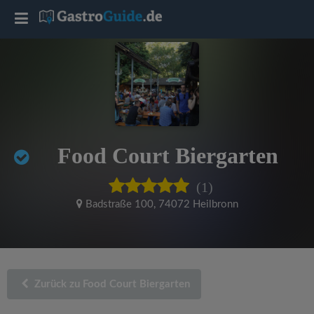
T
o
g
g
Food Court Biergarten
l
(1)
e
Badstraße 100
,
74072 Heilbronn
n
a
Zurück zu Food Court Biergarten