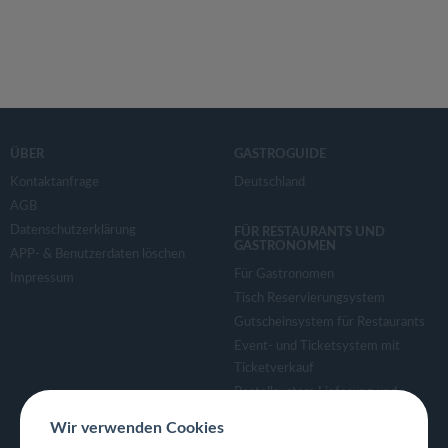
ÜBER
GASTROGUIDE
Kontaktanfrage
Deutschland
AGB
Datenschutzerklärung
FÜR RESTAURANTS UND
GASTRONOMEN
APP- & Benutzerdaten löschen
Für Gastronomen
Impressum
Tisch Reservierungsystem
Gutscheinsystem für Restaurants
Event- und Ticketsystem mit
Ticketverkauf
Bestellsystem Lieferung und
TakeAway
Wir verwenden Cookies
Webseiten für Restaurant