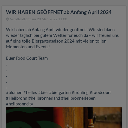
v
WIR HABEN GEÖFFNET ab Anfang April 2024
i
Veröffentlicht am 20 Mar. 2022 11:00
Wir haben ab Anfang April wieder geöffnet -Wir sind dann
g
wieder täglich bei gutem Wetter für euch da - wir freuen uns
auf eine tolle Biergartensaison 2024 mit vielen tollen
a
Momenten und Events!
Euer Food Court Team
t
.
.
.
i
.
.
o
#blumen #helles #bier #biergarten #frühling #foodcourt
#Heilbronn #heilbronnerland #heilbronnerleben
#heilbronncity
n