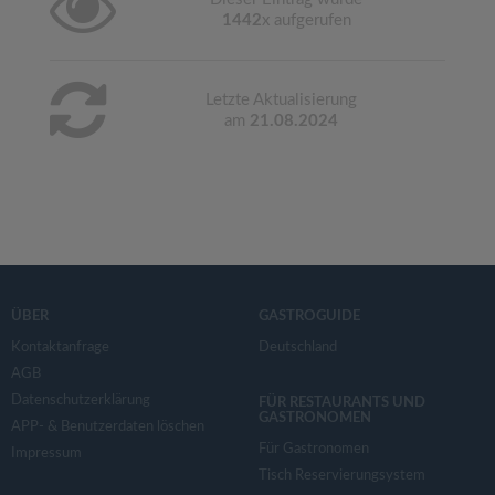
1442
x aufgerufen
Letzte Aktualisierung
am
21.08.2024
ÜBER
GASTROGUIDE
Kontaktanfrage
Deutschland
AGB
Datenschutzerklärung
FÜR RESTAURANTS UND
GASTRONOMEN
APP- & Benutzerdaten löschen
Für Gastronomen
Impressum
Tisch Reservierungsystem