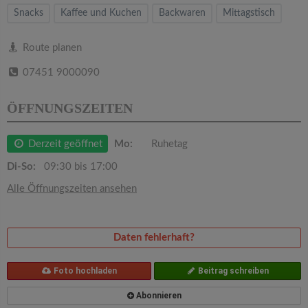
v
Snacks
Kaffee und Kuchen
Backwaren
Mittagstisch
i
Route planen
07451 9000090
g
ÖFFNUNGSZEITEN
a
Derzeit geöffnet
Mo:
Ruhetag
t
Di-So:
09:30 bis 17:00
i
Alle Öffnungszeiten ansehen
o
Daten fehlerhaft?
n
Foto hochladen
Beitrag schreiben
Abonnieren