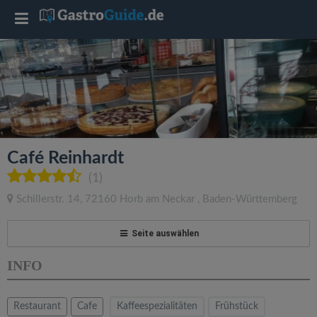
T
o
g
g
Café Reinhardt
l
(1)
Schillerstr. 14
,
72160
Horb am Neckar
,
Baden-Württemberg
e
Seite auswählen
n
INFO
a
Restaurant
Cafe
Kaffeespezialitäten
Frühstück