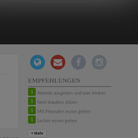
EMPFEHLUNGEN
1
Abends ausgehen und was trinken
1
Nett draußen sitzen
1
Mit Freunden essen gehen
1
Lecker essen gehen
Mehr