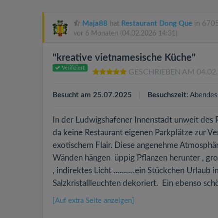
Maja88
hat
Restaurant Dong Que
in 6705
vor 6 Monaten
(04.02.2026 14:31)
"kreative vietnamesische Küche"
Verifiziert
GESCHRIEBEN AM 04.02
Besucht am 25.07.2025
Besuchszeit:
Abendes
In der Ludwigshafener Innenstadt unweit des R
da keine Restaurant eigenen Parkplätze zur 
exotischem Flair. Diese angenehme Atmosphäre
Wänden hängen üppig Pflanzen herunter , g
, indirektes Licht ...........ein Stückchen Urla
Salzkristallleuchten dekoriert. Ein ebenso sch
[Auf extra Seite anzeigen]