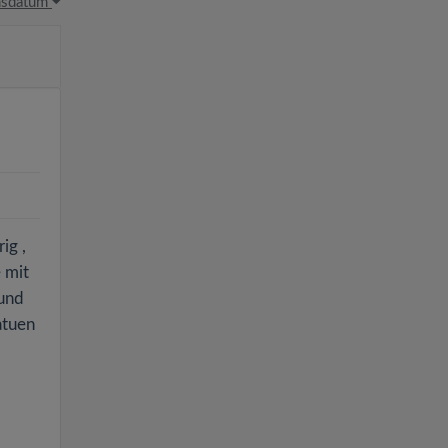
hsdatum
ig ,
 mit
 und
atuen