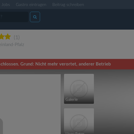
Jobs
Gastro eintragen
Beitrag schreiben
(1)
inland-Pfalz
chlossen. Grund: Nicht mehr verortet, anderer Betrieb
Galerie