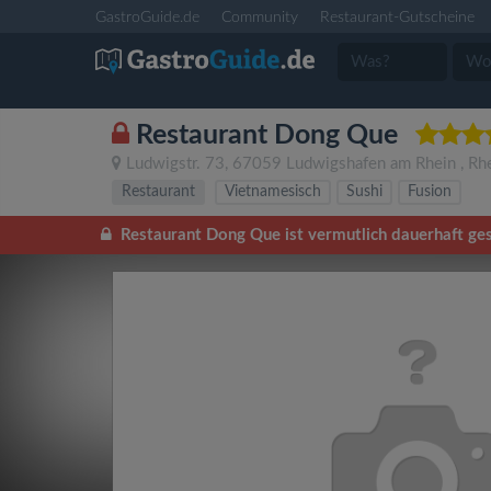
GastroGuide.de
Community
Restaurant-Gutscheine
Restaurant Dong Que
Ludwigstr. 73
,
67059
Ludwigshafen am Rhein
,
Rhe
Restaurant
Vietnamesisch
Sushi
Fusion
Restaurant Dong Que ist vermutlich dauerhaft ges