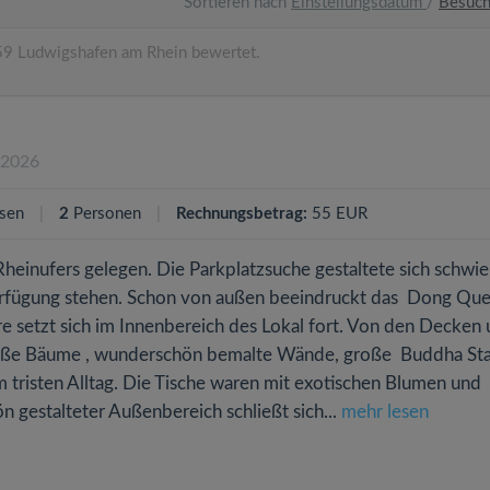
Sortieren nach
Einstellungsdatum
/
Besuc
9 Ludwigshafen am Rhein bewertet.
.2026
sen
2
Personen
Rechnungsbetrag:
55 EUR
heinufers gelegen. Die Parkplatzsuche gestaltete sich schwier
Verfügung stehen. Schon von außen beeindruckt das Dong Que
 setzt sich im Innenbereich des Lokal fort. Von den Decken
roße Bäume , wunderschön bemalte Wände, große Buddha St
ub im tristen Alltag. Die Tische waren mit exotischen Blumen und
ön gestalteter Außenbereich schließt sich...
mehr lesen