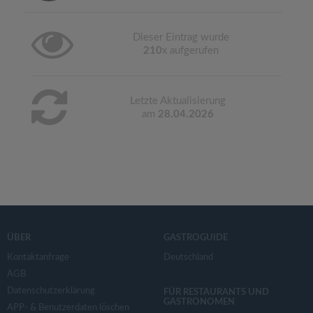
Dieser Eintrag wurde
210
x aufgerufen
Letzte Aktualisierung
am
28.04.2026
ÜBER
GASTROGUIDE
Kontaktanfrage
Deutschland
AGB
Datenschutzerklärung
FÜR RESTAURANTS UND
GASTRONOMEN
APP- & Benutzerdaten löschen