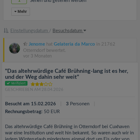
1
Sehen und gesehen werden
Mehr
Einstellungsdatum
/
Besuchsdatum
Jenome
hat
Gelateria da Marco
in 21762
Otterndorf bewertet.
vor 3 Monaten
"Das altehrwürdige Café Brühning-lang ist es her,
und der Weg dahin sehr weit"
Verifiziert
GESCHRIEBEN AM 28.04.2026
Besucht am 15.02.2026
3
Personen
Rechnungsbetrag:
50 EUR
Das altehrwürdige Café Brühning in Otterndorf bei Cuxhaven
war eine Institution und weit hin bekannt. So waren auch wir in
jedem Winterurlaub mindestens einmal dort um Eis oder von