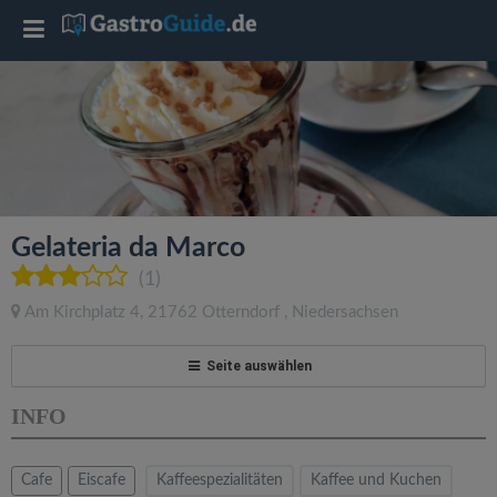
T
o
g
g
Gelateria da Marco
l
(1)
Am Kirchplatz 4
,
21762
Otterndorf
,
Niedersachsen
e
Seite auswählen
n
INFO
a
Cafe
Eiscafe
Kaffeespezialitäten
Kaffee und Kuchen