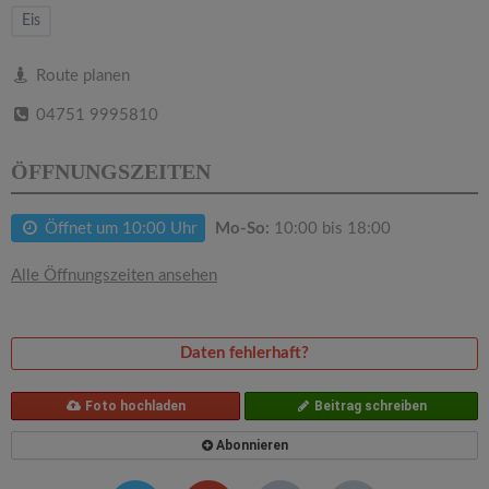
v
Eis
i
Route planen
04751 9995810
g
ÖFFNUNGSZEITEN
a
Öffnet um 10:00 Uhr
Mo-So:
10:00 bis 18:00
t
Alle Öffnungszeiten ansehen
i
o
Daten fehlerhaft?
n
Foto hochladen
Beitrag schreiben
Abonnieren