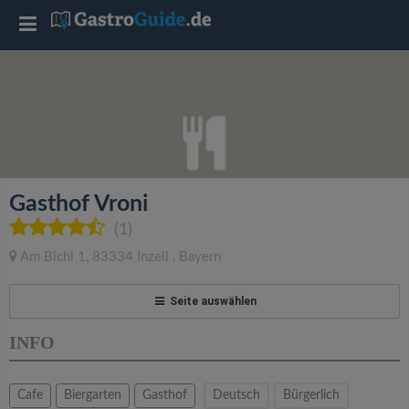
T
o
g
g
Gasthof Vroni
l
(1)
Am Bichl 1
,
83334
Inzell
,
Bayern
e
Seite auswählen
n
INFO
a
Cafe
Biergarten
Gasthof
Deutsch
Bürgerlich