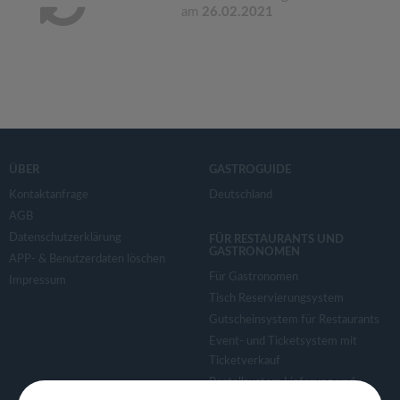
am
26.02.2021
ÜBER
GASTROGUIDE
Kontaktanfrage
Deutschland
AGB
Datenschutzerklärung
FÜR RESTAURANTS UND
GASTRONOMEN
APP- & Benutzerdaten löschen
Für Gastronomen
Impressum
Tisch Reservierungsystem
Gutscheinsystem für Restaurants
Event- und Ticketsystem mit
Ticketverkauf
Bestellsystem Lieferung und