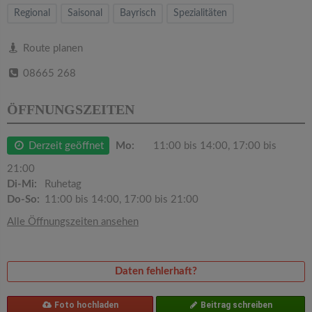
v
Regional
Saisonal
Bayrisch
Spezialitäten
i
Route planen
08665 268
g
ÖFFNUNGSZEITEN
a
Derzeit geöffnet
Mo:
11:00 bis 14:00, 17:00 bis
t
21:00
Di-Mi:
Ruhetag
i
Do-So:
11:00 bis 14:00, 17:00 bis 21:00
Alle Öffnungszeiten ansehen
o
n
Daten fehlerhaft?
Foto hochladen
Beitrag schreiben