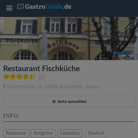
T
o
g
g
Restaurant Fischküche
l
(2)
Gillitzerstraße 10
,
83022
Rosenheim
,
Bayern
e
Seite auswählen
n
INFO
a
Restaurant
Biergarten
Gaststätte
Deutsch