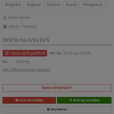
v
Bürgerlich
Regional
Saisonal
Snacks
Mittagstisch
i
Route planen
08031 7966842
g
ÖFFNUNGSZEITEN
a
Heute nicht geöffnet
Mo-Sa:
11:00 bis 23:00
t
So:
Ruhetag
i
Alle Öffnungszeiten ansehen
o
Daten fehlerhaft?
n
Foto hochladen
Beitrag schreiben
Abonnieren