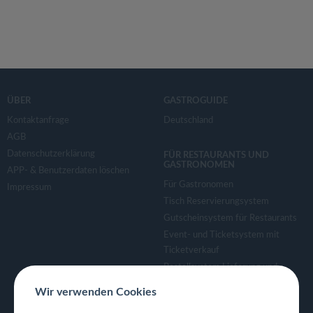
ÜBER
GASTROGUIDE
Kontaktanfrage
Deutschland
AGB
Datenschutzerklärung
FÜR RESTAURANTS UND
GASTRONOMEN
APP- & Benutzerdaten löschen
Für Gastronomen
Impressum
Tisch Reservierungsystem
Gutscheinsystem für Restaurants
Event- und Ticketsystem mit
Ticketverkauf
Bestellsystem Lieferung und
TakeAway
Wir verwenden Cookies
Webseiten für Restaurant