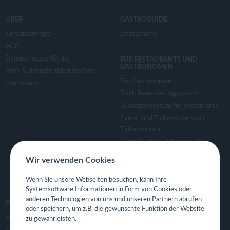
ÜBER
GASTROGUIDE
Kontaktanfrage
Deutschland
AGB
Datenschutzerklärung
FÜR RESTAURANTS UND
GASTRONOMEN
APP- & Benutzerdaten löschen
Für Gastronomen
Impressum
Tisch Reservierungsystem
Gutscheinsystem für Restaurants
Event- und Ticketsystem mit
Ticketverkauf
Bestellsystem Lieferung und
TakeAway
Wir verwenden Cookies
Webseiten für Restaurant
Eigene App für Restaurant
Wenn Sie unsere Webseiten besuchen, kann Ihre
Systemsoftware Informationen in Form von Cookies oder
anderen Technologien von uns und unseren Partnern abrufen
FOLGE UNS
oder speichern, um z.B. die gewünschte Funktion der Website
Facebook
zu gewährleisten.