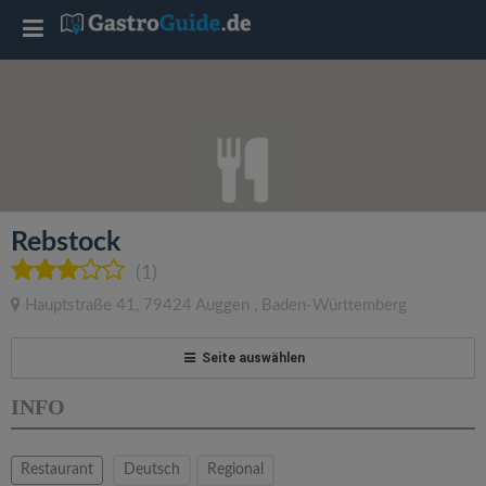
T
o
g
g
Rebstock
l
(1)
Hauptstraße 41
,
79424
Auggen
,
Baden-Württemberg
e
Seite auswählen
n
INFO
a
Restaurant
Deutsch
Regional