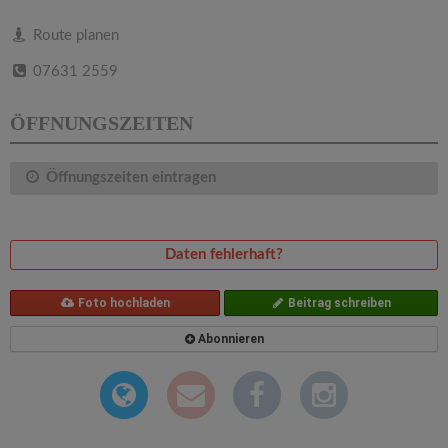
v
Route planen
i
07631 2559
g
ÖFFNUNGSZEITEN
a
Öffnungszeiten eintragen
t
Daten fehlerhaft?
i
Foto hochladen
Beitrag schreiben
o
Abonnieren
n