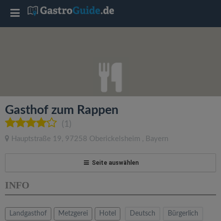
T
o
g
g
Gasthof zum Rappen
l
(1)
Hauptstraße 19
,
97258
Oberickelsheim
,
Bayern
e
Seite auswählen
n
INFO
a
Landgasthof
Metzgerei
Hotel
Deutsch
Bürgerlich