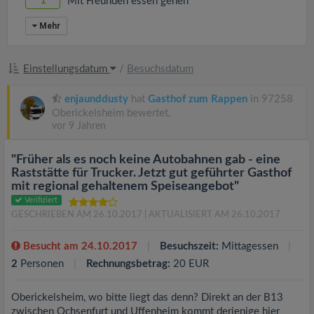
1
Mit Freunden essen gehen
Mehr
Einstellungsdatum
/
Besuchsdatum
enjaunddusty
hat
Gasthof zum Rappen
in 97258
Oberickelsheim bewertet.
vor 9 Jahren
"Früher als es noch keine Autobahnen gab - eine
Raststätte für Trucker. Jetzt gut geführter Gasthof
mit regional gehaltenem Speiseangebot"
Verifiziert
GESCHRIEBEN AM 26.10.2017
| AKTUALISIERT AM 26.10.2017
Besucht am 24.10.2017
Besuchszeit:
Mittagessen
2
Personen
Rechnungsbetrag:
20 EUR
Oberickelsheim, wo bitte liegt das denn? Direkt an der B13
zwischen Ochsenfurt und Uffenheim kommt derjenige hier