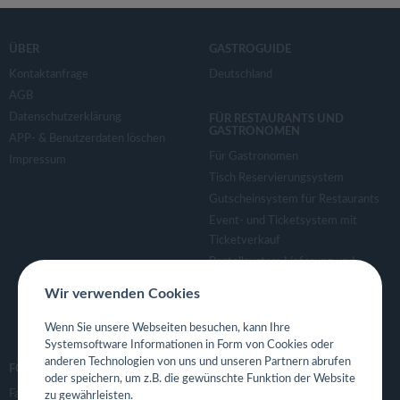
ÜBER
GASTROGUIDE
Kontaktanfrage
Deutschland
AGB
Datenschutzerklärung
FÜR RESTAURANTS UND
GASTRONOMEN
APP- & Benutzerdaten löschen
Für Gastronomen
Impressum
Tisch Reservierungsystem
Gutscheinsystem für Restaurants
Event- und Ticketsystem mit
Ticketverkauf
Bestellsystem Lieferung und
TakeAway
Wir verwenden Cookies
Webseiten für Restaurant
Eigene App für Restaurant
Wenn Sie unsere Webseiten besuchen, kann Ihre
Systemsoftware Informationen in Form von Cookies oder
anderen Technologien von uns und unseren Partnern abrufen
FOLGE UNS
oder speichern, um z.B. die gewünschte Funktion der Website
Facebook
zu gewährleisten.