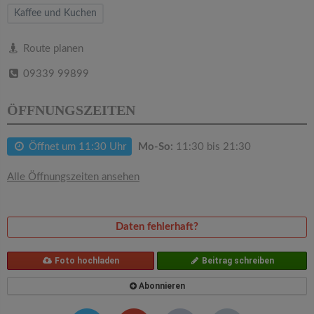
v
Kaffee und Kuchen
i
Route planen
09339 99899
g
ÖFFNUNGSZEITEN
a
Öffnet um 11:30 Uhr
Mo-So:
11:30 bis 21:30
t
Alle Öffnungszeiten ansehen
i
o
Daten fehlerhaft?
n
Foto hochladen
Beitrag schreiben
Abonnieren