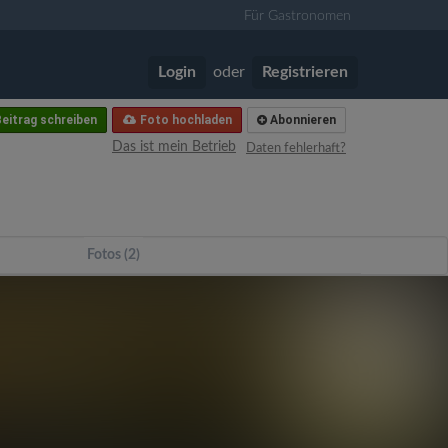
Für Gastronomen
Login
oder
Registrieren
eitrag schreiben
Foto hochladen
Abonnieren
Das ist mein Betrieb
Daten fehlerhaft?
Fotos (2)