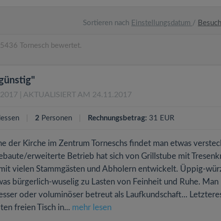
Sortieren nach
Einstellungsdatum
/
Besuc
5436 Tornesch bewertet.
günstig"
.2017
| AKTUALISIERT AM 24.11.2017
essen
2
Personen
Rechnungsbetrag:
31 EUR
he der Kirche im Zentrum Torneschs findet man etwas verstec
baute/erweiterte Betrieb hat sich von Grillstube mit Tresen
mit vielen Stammgästen und Abholern entwickelt. Üppig-wür
was bürgerlich-wuselig zu Lasten von Feinheit und Ruhe. Man
ser oder voluminöser betreut als Laufkundschaft... Letztere
n freien Tisch in...
mehr lesen