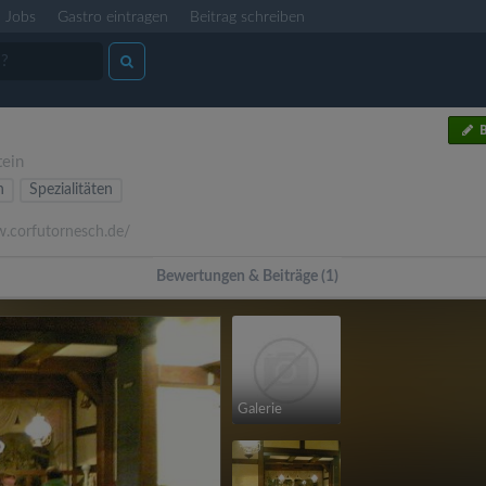
Jobs
Gastro eintragen
Beitrag schreiben
B
tein
n
Spezialitäten
corfutornesch.de/
Bewertungen & Beiträge (1)
Galerie