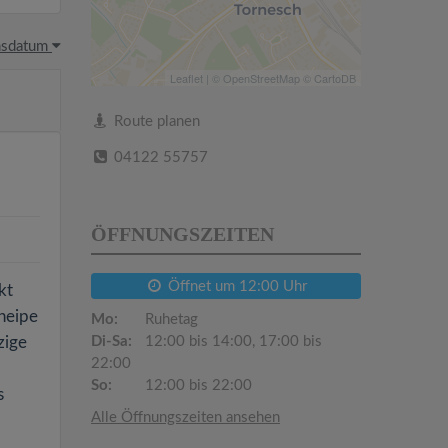
hsdatum
Leaflet
| ©
OpenStreetMap
©
CartoDB
Route planen
04122 55757
ÖFFNUNGSZEITEN
Öffnet um 12:00 Uhr
kt
kneipe
Mo:
Ruhetag
zige
Di-Sa:
12:00 bis 14:00, 17:00 bis
22:00
So:
12:00 bis 22:00
s
Alle Öffnungszeiten ansehen