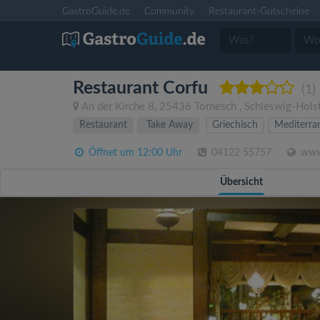
GastroGuide.de
Community
Restaurant-Gutscheine
Restaurant Corfu
(1)
An der Kirche 8
,
25436
Tornesch
,
Schleswig-Hols
Restaurant
Take Away
Griechisch
Mediterra
Öffnet um 12:00 Uhr
04122 55757
www.
Übersicht