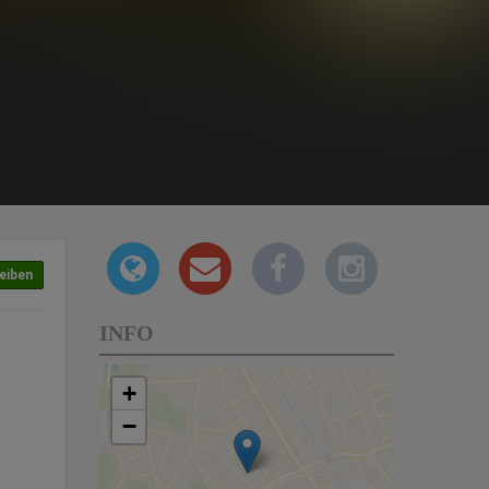
eiben
INFO
+
−