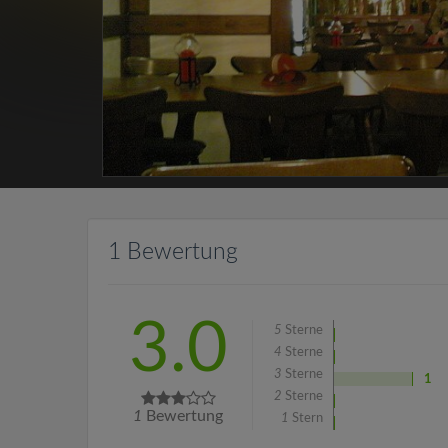
1 Bewertung
3.0
5
Sterne
4
Sterne
3
Sterne
1
2
Sterne
1
Bewertung
1
Stern