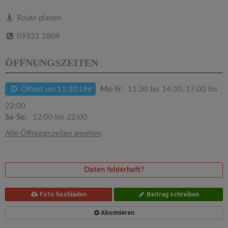
v
Route planen
i
09331 2809
g
ÖFFNUNGSZEITEN
a
Öffnet um 11:30 Uhr
Mo-Fr:
11:30 bis 14:30, 17:00 bis
22:00
t
Sa-So:
12:00 bis 22:00
Alle Öffnungszeiten ansehen
i
o
Daten fehlerhaft?
n
Foto hochladen
Beitrag schreiben
Abonnieren