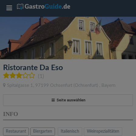
T
o
g
g
Ristorante Da Eso
l
(1)
Spitalgasse 1
,
97199
Ochsenfurt
(Ochsenfurt)
,
Bayern
e
Seite auswählen
n
INFO
a
Restaurant
Biergarten
Italienisch
Weinspezialitäten