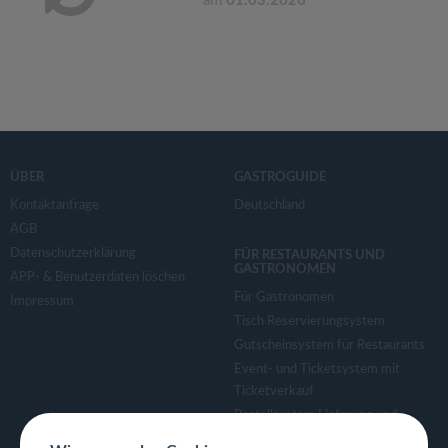
am
01.03.2026
ÜBER
GASTROGUIDE
Kontaktanfrage
Deutschland
AGB
Datenschutzerklärung
FÜR RESTAURANTS UND
GASTRONOMEN
APP- & Benutzerdaten löschen
Für Gastronomen
Impressum
Tisch Reservierungsystem
Gutscheinsystem für Restaurants
Event- und Ticketsystem mit
Ticketverkauf
Bestellsystem Lieferung und
TakeAway