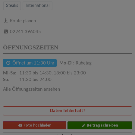
v
Steaks
International
i
Route planen
02241 396045
g
ÖFFNUNGSZEITEN
a
Öffnet um 11:30 Uhr
Mo-Di:
Ruhetag
t
Mi-Sa:
11:30 bis 14:30, 18:00 bis 23:00
So:
11:30 bis 24:00
i
Alle Öffnungszeiten ansehen
o
Daten fehlerhaft?
n
Foto hochladen
Beitrag schreiben