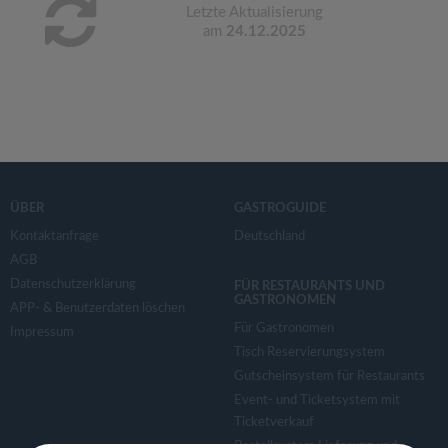
Letzte Aktualisierung
am
24.12.2025
ÜBER
GASTROGUIDE
Kontaktanfrage
Deutschland
AGB
Datenschutzerklärung
FÜR RESTAURANTS UND
GASTRONOMEN
APP- & Benutzerdaten löschen
Für Gastronomen
Impressum
Tisch Reservierungsystem
Gutscheinsystem für Restaurants
Event- und Ticketsystem mit
Ticketverkauf
Bestellsystem Lieferung und