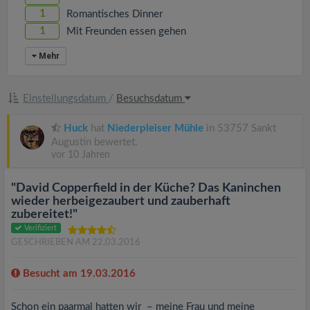
1
Romantisches Dinner
1
Mit Freunden essen gehen
Mehr
Einstellungsdatum
/
Besuchsdatum
Huck
hat
Niederpleiser Mühle
in 53757 Sankt
Augustin bewertet.
vor 10 Jahren
"David Copperfield in der Küche? Das Kaninchen
wieder herbeigezaubert und zauberhaft
zubereitet!"
Verifiziert
GESCHRIEBEN AM 22.03.2016
Besucht am 19.03.2016
Schon ein paarmal hatten wir – meine Frau und meine