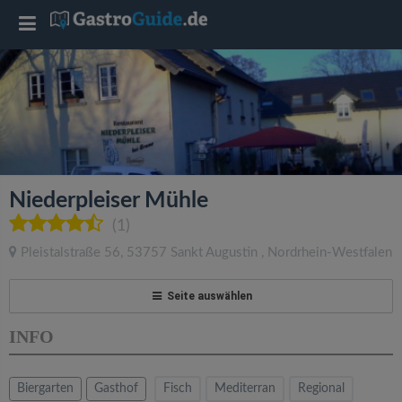
T
o
g
g
Niederpleiser Mühle
l
(1)
Pleistalstraße 56
,
53757
Sankt Augustin
,
Nordrhein-Westfalen
e
Seite auswählen
n
INFO
a
Biergarten
Gasthof
Fisch
Mediterran
Regional