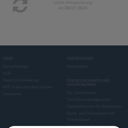
Letzte Aktualisierung
am
28.07.2024
ÜBER
GASTROGUIDE
Kontaktanfrage
Deutschland
AGB
Datenschutzerklärung
FÜR RESTAURANTS UND
GASTRONOMEN
APP- & Benutzerdaten löschen
Für Gastronomen
Impressum
Tisch Reservierungsystem
Gutscheinsystem für Restaurants
Event- und Ticketsystem mit
Ticketverkauf
Bestellsystem Lieferung und