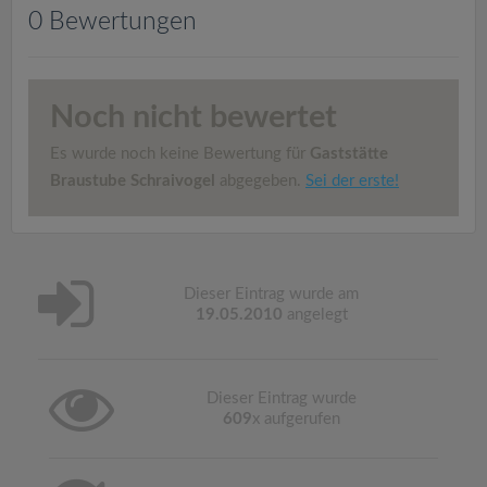
v
0 Bewertungen
i
Noch nicht bewertet
g
Es wurde noch keine Bewertung für
Gaststätte
a
Braustube Schraivogel
abgegeben.
Sei der erste!
t
i
Dieser Eintrag wurde am
19.05.2010
angelegt
o
Dieser Eintrag wurde
n
609
x aufgerufen