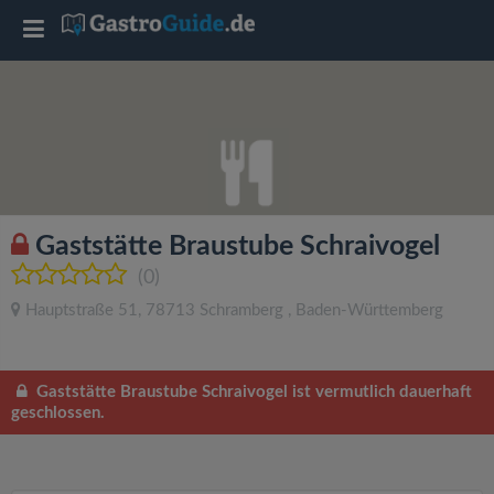
T
o
g
g
Gaststätte Braustube Schraivogel
l
(0)
Hauptstraße 51
,
78713
Schramberg
,
Baden-Württemberg
e
n
Gaststätte Braustube Schraivogel ist vermutlich dauerhaft
geschlossen.
a