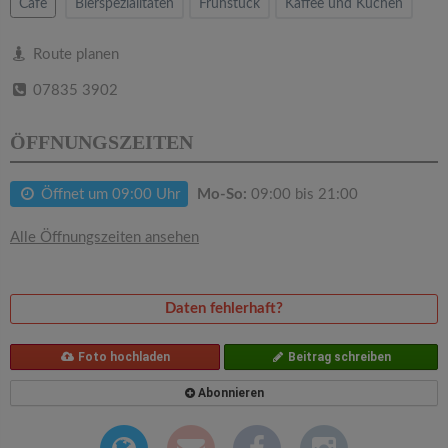
v
Cafe
Bierspezialitäten
Frühstück
Kaffee und Kuchen
i
Route planen
07835 3902
g
ÖFFNUNGSZEITEN
a
Öffnet um 09:00 Uhr
Mo-So:
09:00 bis 21:00
t
Alle Öffnungszeiten ansehen
i
Daten fehlerhaft?
o
Foto hochladen
Beitrag schreiben
n
Abonnieren