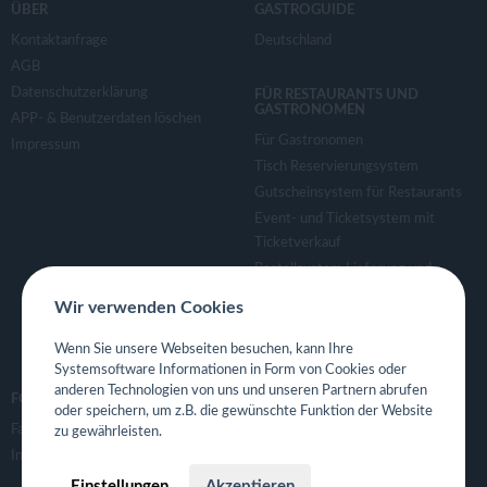
ÜBER
GASTROGUIDE
Kontaktanfrage
Deutschland
AGB
Datenschutzerklärung
FÜR RESTAURANTS UND
GASTRONOMEN
APP- & Benutzerdaten löschen
Für Gastronomen
Impressum
Tisch Reservierungsystem
Gutscheinsystem für Restaurants
Event- und Ticketsystem mit
Ticketverkauf
Bestellsystem Lieferung und
TakeAway
Wir verwenden Cookies
Webseiten für Restaurant
Eigene App für Restaurant
Wenn Sie unsere Webseiten besuchen, kann Ihre
Systemsoftware Informationen in Form von Cookies oder
anderen Technologien von uns und unseren Partnern abrufen
FOLGE UNS
oder speichern, um z.B. die gewünschte Funktion der Website
Facebook
zu gewährleisten.
Instagram
Einstellungen
Akzeptieren