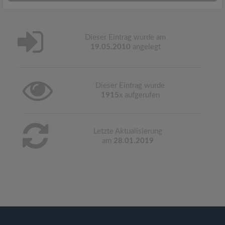
Dieser Eintrag wurde am
19.05.2010
angelegt
Dieser Eintrag wurde
1915
x aufgerufen
Letzte Aktualisierung
am
28.01.2019