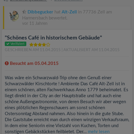
Dibbegucker
hat
Alt-Zell
in 77736 Zell am
Harmersbach bewertet.
vor 11 Jahren
"Schönes Café in historischem Gebäude"
Verifiziert
GESCHRIEBEN AM 11.04.2015
| AKTUALISIERT AM 11.04.2015
Besucht am 05.04.2015
Was wäre ein Schwarzwald-Trip ohne den Genuß einer
Schwarzwälder Kirschtorte ! Ambiente Das Café Alt-Zell ist in
einem schönen, alten Fachwerkhaus Anno 1779 beheimatet. Es
liegt direkt in der City an der Hauptstraße und hat auch eine
schöne Außengastronomie, von deren Besuch wir aber wegen
eines plötzlichen Regenschauers am sonst schönen
Ostersonntag Abstand nahmen. Also hinein in die gute Stube.
Die Gaststube erreicht man durch einen winzigen Verkaufsraum,
in dem eine Seniorin eine Vielzahl von Kuchen, Torten und
sonstigen Gebäckstücken feilbietet. Der...
mehr lesen