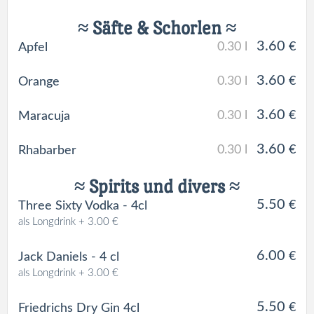
≈ Säfte & Schorlen ≈
3.60
0.30 l
€
Apfel
3.60
0.30 l
€
Orange
3.60
0.30 l
€
Maracuja
3.60
0.30 l
€
Rhabarber
≈ Spirits und divers ≈
5.50
€
Three Sixty Vodka - 4cl
als Longdrink + 3.00 €
6.00
€
Jack Daniels - 4 cl
als Longdrink + 3.00 €
5.50
€
Friedrichs Dry Gin 4cl