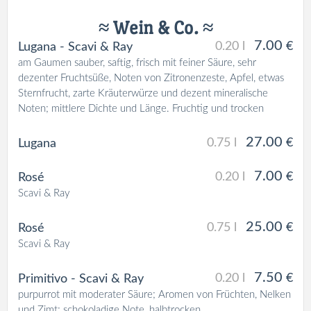
≈ Wein & Co. ≈
7.00
0.20 l
€
Lugana - Scavi & Ray
am Gaumen sauber, saftig, frisch mit feiner Säure, sehr
dezenter Fruchtsüße, Noten von Zitronenzeste, Apfel, etwas
Sternfrucht, zarte Kräuterwürze und dezent mineralische
Noten; mittlere Dichte und Länge. Fruchtig und trocken
27.00
0.75 l
€
Lugana
7.00
0.20 l
€
Rosé
Scavi & Ray
25.00
0.75 l
€
Rosé
Scavi & Ray
7.50
0.20 l
€
Primitivo - Scavi & Ray
purpurrot mit moderater Säure; Aromen von Früchten, Nelken
und Zimt; schokoladige Note, halbtrocken