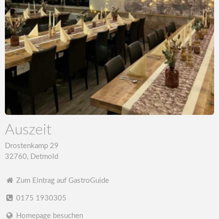
Auszeit
Drostenkamp 29
32760, Detmold
Zum Eintrag auf GastroGuide
0175 1930305
Homepage besuchen