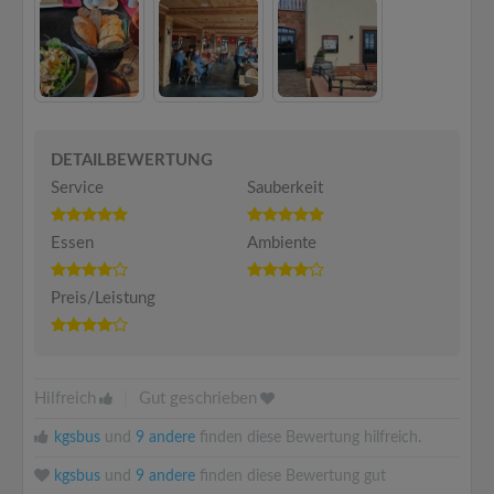
DETAILBEWERTUNG
Service
Sauberkeit
Essen
Ambiente
Preis/Leistung
Hilfreich
|
Gut geschrieben
kgsbus
und
9 andere
finden diese Bewertung hilfreich.
kgsbus
und
9 andere
finden diese Bewertung gut