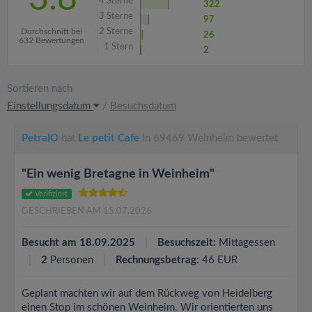
4
Sterne
322
3
Sterne
97
Durchschnitt bei
2
Sterne
26
632 Bewertungen
1
Stern
2
Sortieren nach
Einstellungsdatum
/
Besuchsdatum
PetraIO
hat
Le petit Cafe
in 69469 Weinheim bewertet
"Ein wenig Bretagne in Weinheim"
Verifiziert
GESCHRIEBEN AM 15.07.2026
Besucht am 18.09.2025
Besuchszeit:
Mittagessen
2
Personen
Rechnungsbetrag:
46 EUR
Geplant machten wir auf dem Rückweg von Heidelberg
einen Stop im schönen Weinheim. Wir orientierten uns