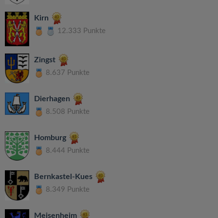
Kirn
12.333 Punkte
Zingst
8.637 Punkte
Dierhagen
8.508 Punkte
Homburg
8.444 Punkte
Bernkastel-Kues
8.349 Punkte
Meisenheim