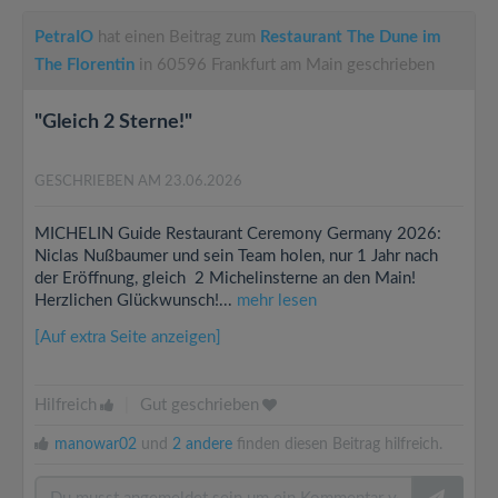
PetraIO
hat einen Beitrag zum
Restaurant The Dune im
The Florentin
in 60596 Frankfurt am Main geschrieben
"Gleich 2 Sterne!"
GESCHRIEBEN AM 23.06.2026
MICHELIN Guide Restaurant Ceremony Germany 2026:
Niclas Nußbaumer und sein Team holen, nur 1 Jahr nach
der Eröffnung, gleich 2 Michelinsterne an den Main!
Herzlichen Glückwunsch!...
mehr lesen
[Auf extra Seite anzeigen]
Hilfreich
|
Gut geschrieben
manowar02
und
2 andere
finden diesen Beitrag hilfreich.