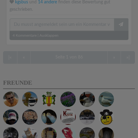
kgsbus
und
14 andere
finden diese Bewertung gut
geschrieben.
4
Kommentare
|
Ausklappen
|«
«
»
»|
Seite 1 von 86
FREUNDE