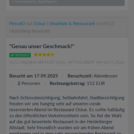
4
Kommentare
|
Ausklappen
PetraIO
hat
Oskar | Vinothek & Restaurant
in 69117
Heidelberg bewertet
"Genau unser Geschmack!"
Verifiziert
GESCHRIEBEN AM 14.07.2026
| AKTUALISIERT AM 14.07.2026
Besucht am 17.09.2025
Besuchszeit:
Abendessen
2
Personen
Rechnungsbetrag:
152 EUR
Nach Schlossbesichtigung, Seilbahnfahrt, Stadtbesichtigung
freuten wir uns hungrig sehr auf unseren vorab
reservierten Abend im Restaurant Oskar. Es sollte fußläufig
zu den öffentlichen Verkehrsmitteln sein. So fiel die Wahl
auf das gut bewertete Restaurant in der Heidelberger
Altstadt. Sehr freundlich wurden wir am frühen Abend
empfangen und in dem sehr ansprechenden Restaurant zu