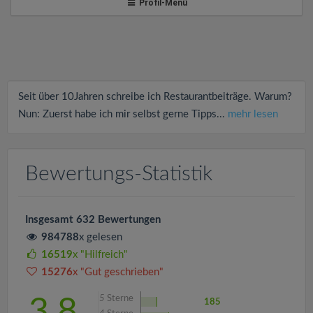
v
Profil-Menü
i
g
Seit über 10Jahren schreibe ich Restaurantbeiträge. Warum?
a
Nun: Zuerst habe ich mir selbst gerne Tipps...
mehr lesen
t
Bewertungs-Statistik
i
Insgesamt 632 Bewertungen
o
984788
x gelesen
16519
x "Hilfreich"
n
15276
x "Gut geschrieben"
5
Sterne
3.8
185