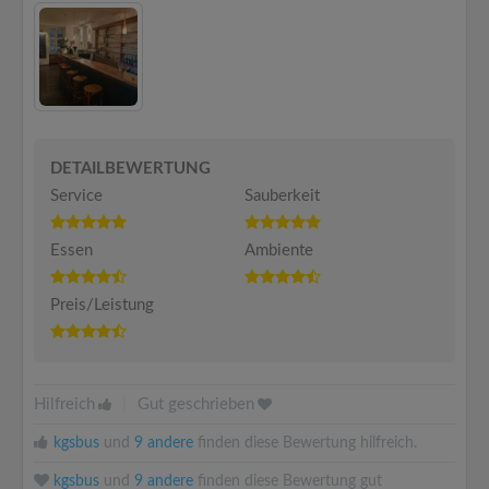
DETAILBEWERTUNG
Service
Sauberkeit
Essen
Ambiente
Preis/Leistung
Hilfreich
|
Gut geschrieben
kgsbus
und
9 andere
finden diese Bewertung hilfreich.
kgsbus
und
9 andere
finden diese Bewertung gut