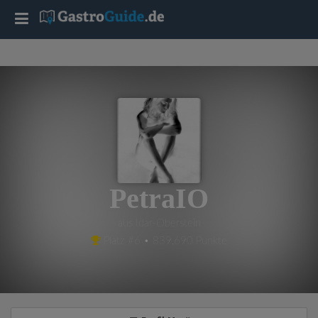
T
o
g
g
l
PetraIO
e
aus Idar-Oberstein
Platz #6 • 839,690 Punkte
n
a