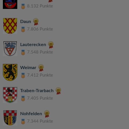
8.132 Punkte
Daun
7.806 Punkte
Lauterecken
7.548 Punkte
Weimar
7.412 Punkte
Traben-Trarbach
7.405 Punkte
Nohfelden
7.344 Punkte