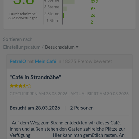
4
Sterne
322
3
Sterne
97
Durchschnitt bei
2
Sterne
26
632 Bewertungen
1
Stern
2
Sortieren nach
Einstellungsdatum
/
Besuchsdatum
PetraIO
hat
Mein Café
in 18375 Prerow bewertet
"Café in Strandnähe"
GESCHRIEBEN AM 28.03.2026
| AKTUALISIERT AM 30.03.2026
Besucht am 28.03.2026
2
Personen
Auf dem Weg zum Strand entdeckten wir dieses Café.
Innen und außen stehen den Gästen zahlreiche Plätze zur
Verfügung. Hier kann man gemütlich rasten. An