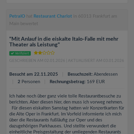
PetraIO
hat
Restaurant Charlot
in 60313 Frankfurt am
Main bewertet
"Mit Anlauf in die eiskalte Italo-Falle mit mehr
Theater als Leistung"
Verifiziert
GESCHRIEBEN AM 02.01.2026
| AKTUALISIERT AM 03.01.2026
Besucht am 22.11.2025
Besuchszeit:
Abendessen
2
Personen
Rechnungsbetrag:
169 EUR
Ich habe noch über ganz viele tolle Restaurantbesuche zu
berichten. Aber diesen hier, den muss ich vorweg nehmen.
Für diesen eiskalten Samstag hatten wir Konzertkarten für
die Alte Oper in Frankfurt. Im Vorfeld informierte ich mich
über die Restaurants fußläufig zur Oper und des
dazugehörigen Parkhauses. Und stellte verwundert die
einheitliche Preisgestaltung der umliegenden Restaurants