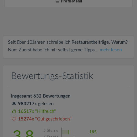
v
Profil-Menü
i
g
Seit über 10Jahren schreibe ich Restaurantbeiträge. Warum?
a
Nun: Zuerst habe ich mir selbst gerne Tipps...
mehr lesen
t
Bewertungs-Statistik
i
Insgesamt 632 Bewertungen
o
983217
x gelesen
16517
x "Hilfreich"
n
15274
x "Gut geschrieben"
5
Sterne
3.8
185