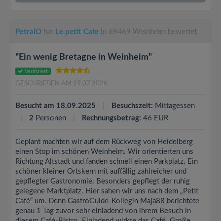
PetraIO
hat
Le petit Cafe
in 69469 Weinheim bewertet
"Ein wenig Bretagne in Weinheim"
Verifiziert
GESCHRIEBEN AM 15.07.2026
Besucht am 18.09.2025
Besuchszeit:
Mittagessen
2
Personen
Rechnungsbetrag:
46 EUR
Geplant machten wir auf dem Rückweg von Heidelberg
einen Stop im schönen Weinheim. Wir orientierten uns
Richtung Altstadt und fanden schnell einen Parkplatz. Ein
schöner kleiner Ortskern mit auffällig zahlreicher und
gepflegter Gastronomie. Besonders gepflegt der ruhig
gelegene Marktplatz. Hier sahen wir uns nach dem „Petit
Café“ um. Denn GastroGuide-Kollegin Maja88 berichtete
genau 1 Tag zuvor sehr einladend von ihrem Besuch in
diesem Café-Bistro. Einladend wirkte das Café. Große