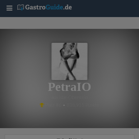
T
o
g
g
l
PetraIO
e
aus Idar-Oberstein
Platz #6 • 838,915 Punkte
n
a