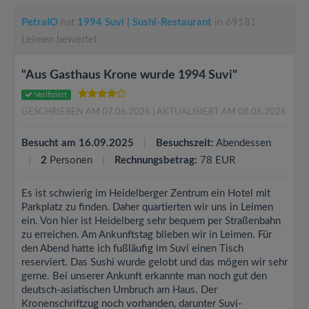
PetraIO
hat
1994 Suvi | Sushi-Restaurant
in 69181
Leimen bewertet
"Aus Gasthaus Krone wurde 1994 Suvi"
Verifiziert
GESCHRIEBEN AM 07.06.2026
| AKTUALISIERT AM 08.06.2026
Besucht am 16.09.2025
Besuchszeit:
Abendessen
2
Personen
Rechnungsbetrag:
78 EUR
Es ist schwierig im Heidelberger Zentrum ein Hotel mit
Parkplatz zu finden. Daher quartierten wir uns in Leimen
ein. Von hier ist Heidelberg sehr bequem per Straßenbahn
zu erreichen. Am Ankunftstag blieben wir in Leimen. Für
den Abend hatte ich fußläufig im Suvi einen Tisch
reserviert. Das Sushi wurde gelobt und das mögen wir sehr
gerne. Bei unserer Ankunft erkannte man noch gut den
deutsch-asiatischen Umbruch am Haus. Der
Kronenschriftzug noch vorhanden, darunter Suvi-