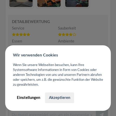
DETAILBEWERTUNG
Service
Sauberkeit
Essen
Ambiente
Preis/Leistung
Wir verwenden Cookies
Wenn Sie unsere Webseiten besuchen, kann Ihre
Systemsoftware Informationen in Form von Cookies oder
anderen Technologien von uns und unseren Partnern abrufen
Hilfreich
|
Gut geschrieben
oder speichern, um z.B. die gewünschte Funktion der Website
zu gewährleisten.
kgsbus
und
14 andere
finden diese Bewertung hilfreich.
kgsbus
und
14 andere
finden diese Bewertung gut
Einstellungen
Akzeptieren
geschrieben.