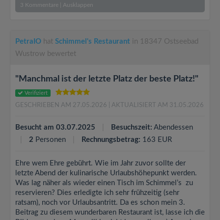
3
Kommentare
|
Ausklappen
PetraIO
hat
Schimmel's Restaurant
in 18347 Ostseebad
Wustrow bewertet
"Manchmal ist der letzte Platz der beste Platz!"
Verifiziert
GESCHRIEBEN AM 27.05.2026
| AKTUALISIERT AM 31.05.2026
Besucht am 03.07.2025
Besuchszeit:
Abendessen
2
Personen
Rechnungsbetrag:
163 EUR
Ehre wem Ehre gebührt. Wie im Jahr zuvor sollte der
letzte Abend der kulinarische Urlaubshöhepunkt werden.
Was lag näher als wieder einen Tisch im Schimmel’s zu
reservieren? Dies erledigte ich sehr frühzeitig (sehr
ratsam), noch vor Urlaubsantritt. Da es schon mein 3.
Beitrag zu diesem wunderbaren Restaurant ist, lasse ich die