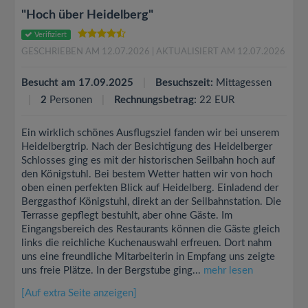
"Hoch über Heidelberg"
Verifiziert
GESCHRIEBEN AM 12.07.2026
| AKTUALISIERT AM 12.07.2026
Besucht am 17.09.2025
Besuchszeit:
Mittagessen
2
Personen
Rechnungsbetrag:
22 EUR
Ein wirklich schönes Ausflugsziel fanden wir bei unserem
Heidelbergtrip. Nach der Besichtigung des Heidelberger
Schlosses ging es mit der historischen Seilbahn hoch auf
den Königstuhl. Bei bestem Wetter hatten wir von hoch
oben einen perfekten Blick auf Heidelberg. Einladend der
Berggasthof Königstuhl, direkt an der Seilbahnstation. Die
Terrasse gepflegt bestuhlt, aber ohne Gäste. Im
Eingangsbereich des Restaurants können die Gäste gleich
links die reichliche Kuchenauswahl erfreuen. Dort nahm
uns eine freundliche Mitarbeiterin in Empfang uns zeigte
uns freie Plätze. In der Bergstube ging...
mehr lesen
[Auf extra Seite anzeigen]