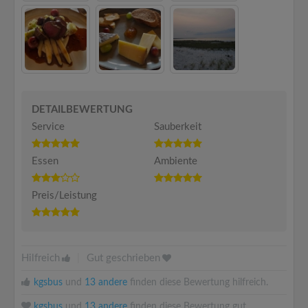
DETAILBEWERTUNG
Service
Sauberkeit
Essen
Ambiente
Preis/Leistung
Hilfreich
|
Gut geschrieben
kgsbus
und
13 andere
finden diese Bewertung hilfreich.
kgsbus
und
13 andere
finden diese Bewertung gut