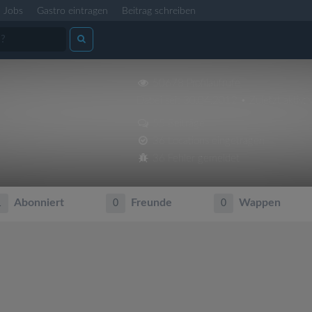
Jobs
Gastro eintragen
Beitrag schreiben
50678 Profilaufrufe
Dabei seit 30.04.2012 • Zuletzt aktiv: 
55 Beiträge
36 Locations eingetragen
36 Fehler gemeldet
Abonniert
Freunde
Wappen
1
0
0