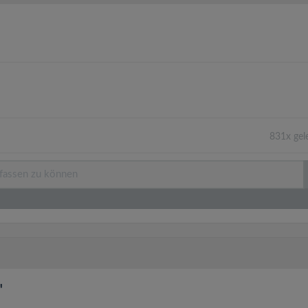
831x gel
"