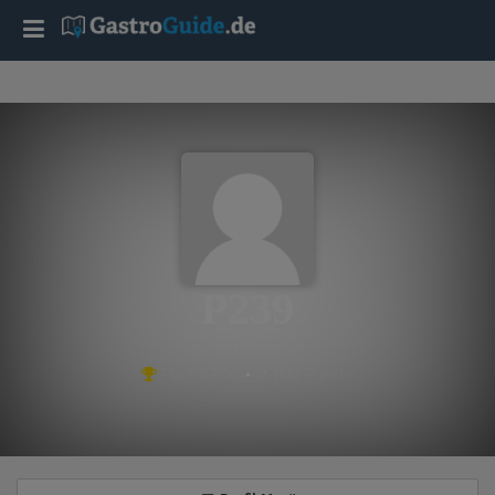
T
o
g
g
l
P239
e
aus Schifferstadt
Platz #206 • 9,100 Punkte
n
a