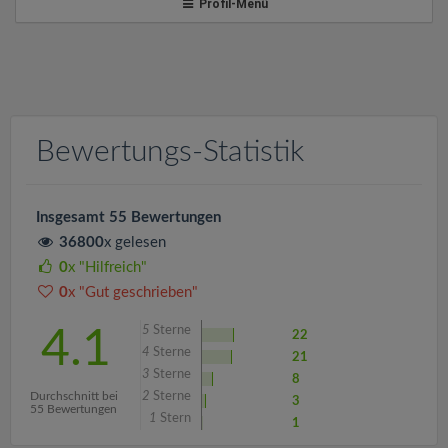
v
Profil-Menü
i
g
Bewertungs-Statistik
a
t
Insgesamt 55 Bewertungen
36800
x gelesen
i
0
x "Hilfreich"
0
x "Gut geschrieben"
o
5
Sterne
4.1
22
4
Sterne
21
n
3
Sterne
8
Durchschnitt bei
2
Sterne
3
55 Bewertungen
1
Stern
1