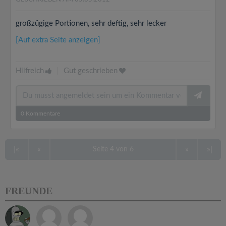
großzügige Portionen, sehr deftig, sehr lecker
[Auf extra Seite anzeigen]
Hilfreich
|
Gut geschrieben
0
Kommentare
|«
«
»
»|
Seite 4 von 6
FREUNDE