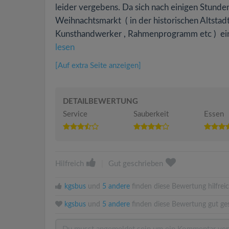
leider vergebens. Da sich nach einigen Stund
Weihnachtsmarkt ( in der historischen Altstad
Kunsthandwerker , Rahmenprogramm etc ) ein k
lesen
[Auf extra Seite anzeigen]
DETAILBEWERTUNG
Service
Sauberkeit
Essen
Hilfreich
|
Gut geschrieben
kgsbus
und
5 andere
finden diese Bewertung hilfreic
kgsbus
und
5 andere
finden diese Bewertung gut ge