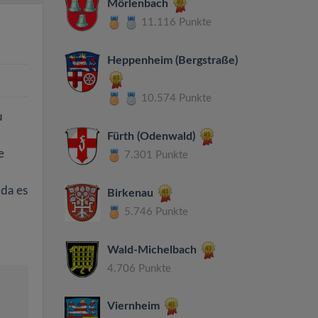
Mörlenbach
11.116 Punkte
Heppenheim (Bergstraße)
10.574 Punkte
u
Fürth (Odenwald)
e
7.301 Punkte
 da es
Birkenau
5.746 Punkte
Wald-Michelbach
4.706 Punkte
Viernheim