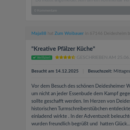
0
Kommentare
Maja88
hat
Zum Woibauer
in 67146 Deidesheim b
"Kreative Pfälzer Küche"
GESCHRIEBEN AM 25.06
Verifiziert
Besucht am 14.12.2025
Besuchszeit:
Mittage
Vor dem Besuch des schönen Deidesheimer We
um nicht an jeder Essenbude dem Kampf gegen
sollte geschafft werden. Im Herzen von Deide
historischen Turmschreiberstübchen entdeckt
einladend wirkte . In der Adventszeit beleuch
wurden freundlich begrüßt und hatten Glück..