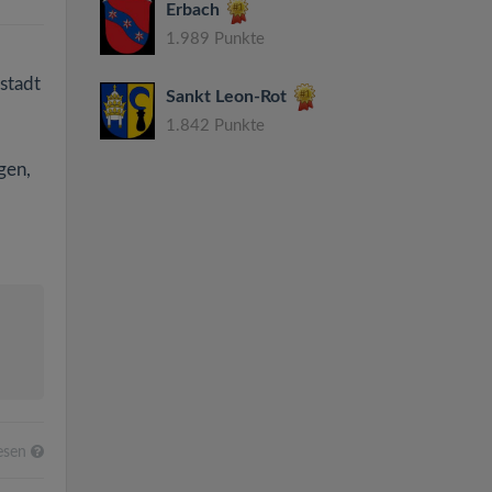
Erbach
1.989 Punkte
stadt
Sankt Leon-Rot
1.842 Punkte
gen,
lesen