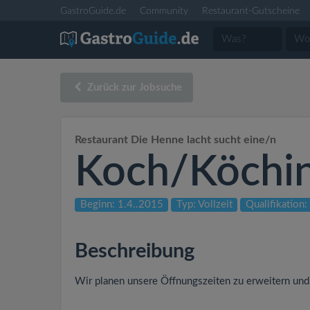
GastroGuide.de
Community
Restaurant-Gutscheine
Zurück zur Jobsuche
Restaurant Die Henne lacht sucht eine/n
Koch/Köchi
Beginn: 1.4..2015
Typ: Vollzeit
Qualifikation:
Beschreibung
Wir planen unsere Öffnungszeiten zu erweitern und