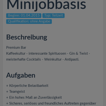
Minijobbasis
v
i
Beginn: 01.04.2015
Typ: Teilzeit
Qualifikation: ohne Angabe
g
Beschreibung
a
Premium Bar
t
Kaffeekultur - interessante Spirituosen - Gin & Twist -
meisterhafte Cocktails - Weinkultur - Antipasti.
i
Aufgaben
o
+ Körperliche Belastbarkeit
n
+ Teamgeist
+ Ein hohes Maß an Zuverlässigkeit
+ Sicheres, seriöses und freundliches Auftreten gegenüber