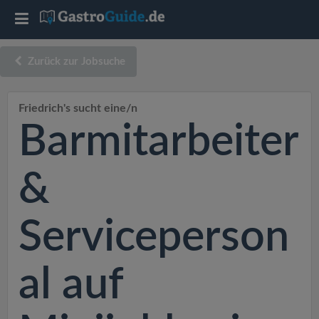
T
o
Zurück zur Jobsuche
g
Friedrich's sucht eine/n
Barmitarbeiter
g
l
&
e
Serviceperson
n
al auf
a