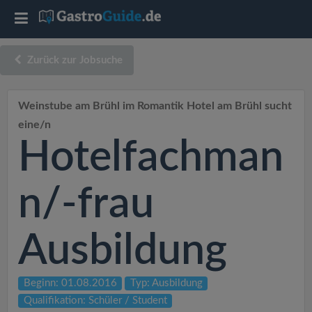
T
o
Zurück zur Jobsuche
g
Weinstube am Brühl im Romantik Hotel am Brühl sucht
eine/n
g
Hotelfachman
l
n/-frau
e
Ausbildung
n
a
Beginn: 01.08.2016
Typ: Ausbildung
Qualifikation: Schüler / Student