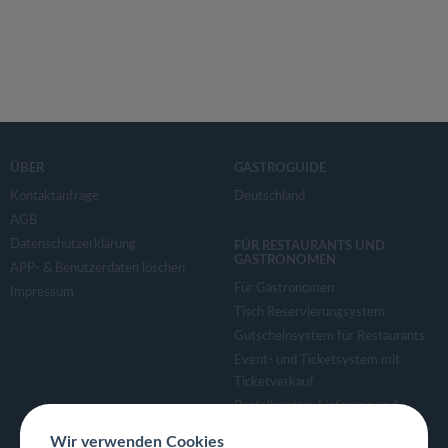
ÜBER
GASTROGUIDE
Kontaktanfrage
Deutschland
AGB
Datenschutzerklärung
FÜR RESTAURANTS UND
GASTRONOMEN
APP- & Benutzerdaten löschen
Für Gastronomen
Impressum
Tisch Reservierungsystem
Gutscheinsystem für Restaurants
Event- und Ticketsystem mit
Ticketverkauf
Bestellsystem Lieferung und
TakeAway
Wir verwenden Cookies