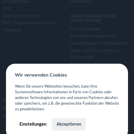
Kontaktanfrage
Deutschland
AGB
Datenschutzerklärung
FÜR RESTAURANTS UND
GASTRONOMEN
APP- & Benutzerdaten löschen
Für Gastronomen
Impressum
Tisch Reservierungsystem
Gutscheinsystem für Restaurants
Event- und Ticketsystem mit
Ticketverkauf
Bestellsystem Lieferung und
TakeAway
Wir verwenden Cookies
Webseiten für Restaurant
Eigene App für Restaurant
Wenn Sie unsere Webseiten besuchen, kann Ihre
Systemsoftware Informationen in Form von Cookies oder
anderen Technologien von uns und unseren Partnern abrufen
FOLGE UNS
oder speichern, um z.B. die gewünschte Funktion der Website
Facebook
zu gewährleisten.
Instagram
Einstellungen
Akzeptieren