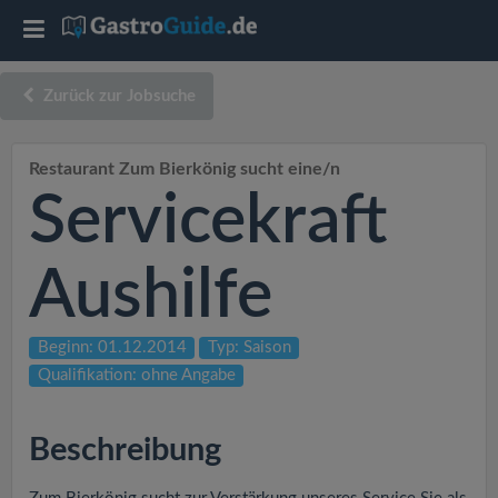
T
o
Zurück zur Jobsuche
g
Restaurant Zum Bierkönig sucht eine/n
Servicekraft
g
l
Aushilfe
e
Beginn: 01.12.2014
Typ: Saison
Qualifikation: ohne Angabe
n
a
Beschreibung