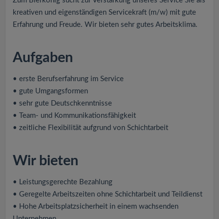
Zum Bierkönig sucht zur Verstärkung unseres Service Sie als
v
kreativen und eigenständigen Servicekraft (m/w) mit gute
Erfahrung und Freude. Wir bieten sehr gutes Arbeitsklima.
i
g
Aufgaben
a
• erste Berufserfahrung im Service
• gute Umgangsformen
• sehr gute Deutschkenntnisse
t
• Team- und Kommunikationsfähigkeit
• zeitliche Flexibilität aufgrund von Schichtarbeit
i
o
Wir bieten
n
• Leistungsgerechte Bezahlung
• Geregelte Arbeitszeiten ohne Schichtarbeit und Teildienst
• Hohe Arbeitsplatzsicherheit in einem wachsenden
Unternehmen