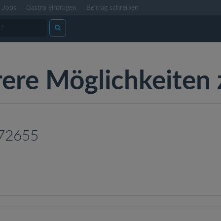
Jobs
Gastro eintragen
Beitrag schreiben
rere Möglichkeiten 
 72655