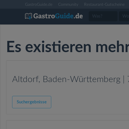
GastroGuide.de
Community
Restaurant-Gutscheine
Es existieren meh
Altdorf, Baden-Württemberg |
Suchergebnisse