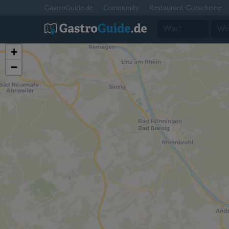
GastroGuide.de
Community
Restaurant-Gutscheine
+
−