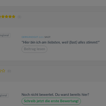
(1)
egional
GERNUNDGUT
SAGT:
(122
)
"Hier bin ich am liebsten, weil (fast) alles stimmt!"
Beitrag lesen
(0)
Noch nicht bewertet. Du warst bereits hier?
gional
Schreib jetzt die erste Bewertung!