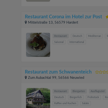
Restaurant Corona im Hotel zur Post
Mittelstraße 13, 56579 Hardert
Restaurant
Deutsch
Mediterran
R
Saisonal
International
Restaurant zum Schwanenteich
Zum Aubachtal 99, 56566 Neuwied
Restaurant
Biergarten
Ausflugsziel
Deutsch
Bürgerlich
Frühstück
Re
Kaffee und Kuchen
Salate