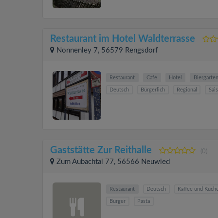
Restaurant im Hotel Waldterrasse
Nonnenley 7, 56579 Rengsdorf
Restaurant
Cafe
Hotel
Biergarte
Deutsch
Bürgerlich
Regional
Sai
Gaststätte Zur Reithalle
(0)
Zum Aubachtal 77, 56566 Neuwied
Restaurant
Deutsch
Kaffee und Kuch
Burger
Pasta