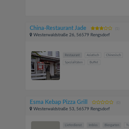
China-Restaurant Jade
(1)
Westerwaldstraße 26, 56579 Rengsdorf
Restaurant
Asiatisch
Chinesisch
Spezialitäten
Buffet
Esma Kebap Pizza Grill
(0)
Westerwaldstraße 53, 56579 Rengsdorf
Lieferdienst
Imbiss
Biergarten
Tü