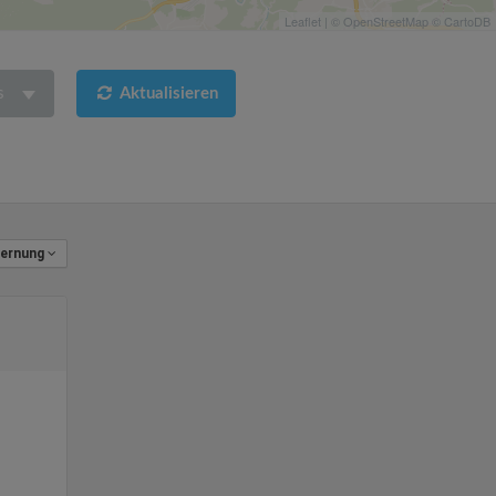
Leaflet
| ©
OpenStreetMap
©
CartoDB
s
Aktualisieren
fernung