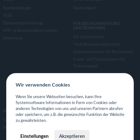
Kontaktanfrage
Deutschland
AGB
Datenschutzerklärung
FÜR RESTAURANTS UND
GASTRONOMEN
APP- & Benutzerdaten löschen
Für Gastronomen
Impressum
Tisch Reservierungsystem
Gutscheinsystem für Restaurants
Event- und Ticketsystem mit
Ticketverkauf
Bestellsystem Lieferung und
TakeAway
Wir verwenden Cookies
Webseiten für Restaurant
Eigene App für Restaurant
Wenn Sie unsere Webseiten besuchen, kann Ihre
Systemsoftware Informationen in Form von Cookies oder
anderen Technologien von uns und unseren Partnern abrufen
FOLGE UNS
oder speichern, um z.B. die gewünschte Funktion der Website
Facebook
zu gewährleisten.
Instagram
Einstellungen
Akzeptieren