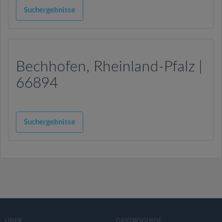
v
Suchergebnisse
i
g
Bechhofen, Rheinland-Pfalz |
a
66894
t
Suchergebnisse
i
o
n
ÜBER
GASTROGUIDE