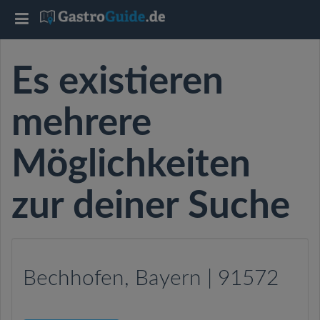
T
o
Es existieren
g
mehrere
g
Möglichkeiten
l
zur deiner Suche
e
n
Bechhofen, Bayern | 91572
a