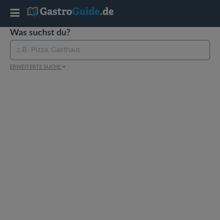
T
Was suchst du?
o
g
ERWEITERTE SUCHE
g
l
e
n
a