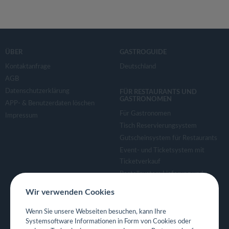
ÜBER
GASTROGUIDE
Kontaktanfrage
Deutschland
AGB
Datenschutzerklärung
FÜR RESTAURANTS UND
GASTRONOMEN
APP- & Benutzerdaten löschen
Für Gastronomen
Impressum
Tisch Reservierungsystem
Gutscheinsystem für Restaurants
Event- und Ticketsystem mit
Ticketverkauf
Bestellsystem Lieferung und
TakeAway
Wir verwenden Cookies
Webseiten für Restaurant
Eigene App für Restaurant
Wenn Sie unsere Webseiten besuchen, kann Ihre
Systemsoftware Informationen in Form von Cookies oder