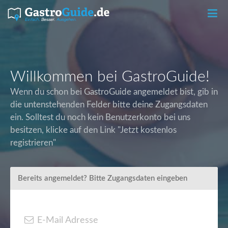
T
o
Willkommen bei GastroGuide!
Wenn du schon bei GastroGuide angemeldet bist, gib in
g
die untenstehenden Felder bitte deine Zugangsdaten
ein. Solltest du noch kein Benutzerkonto bei uns
g
besitzen, klicke auf den Link "Jetzt kostenlos
registrieren"
l
e
Bereits angemeldet? Bitte Zugangsdaten eingeben
n
E-Mail Adresse