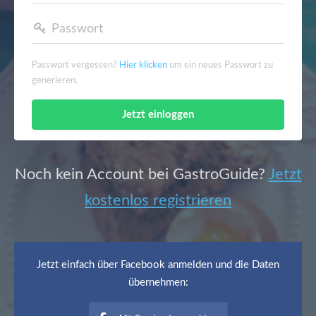
a
Passwort
v
Passwort vergessen?
Hier klicken
um ein neues Passwort zu
i
generieren.
g
a
Noch kein Account bei GastroGuide?
Jetzt
t
kostenlos registrieren
i
o
Jetzt einfach über Facebook anmelden und die Daten
übernehmen:
n