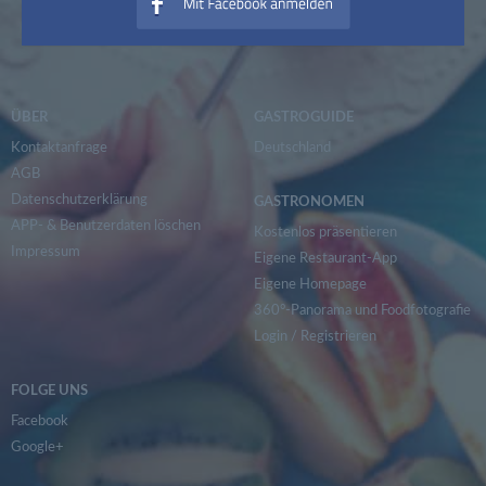
ÜBER
GASTROGUIDE
Kontaktanfrage
Deutschland
AGB
Datenschutzerklärung
GASTRONOMEN
APP- & Benutzerdaten löschen
Kostenlos präsentieren
Impressum
Eigene Restaurant-App
Eigene Homepage
360°-Panorama und Foodfotografie
Login
/
Registrieren
FOLGE UNS
Facebook
Google+