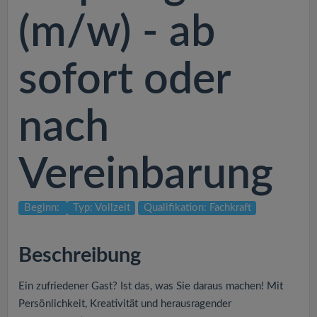
v
(m/w) - ab
i
sofort oder
g
nach
a
t
Vereinbarung
i
Beginn:
Typ: Vollzeit
Qualifikation: Fachkraft
o
Beschreibung
n
Ein zufriedener Gast? Ist das, was Sie daraus machen! Mit
Persönlichkeit, Kreativität und herausragender