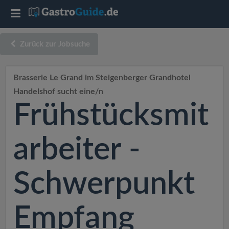
T
o
Zurück zur Jobsuche
g
Brasserie Le Grand im Steigenberger Grandhotel
Handelshof sucht eine/n
g
Frühstücksmit
l
arbeiter -
e
Schwerpunkt
n
a
Empfang