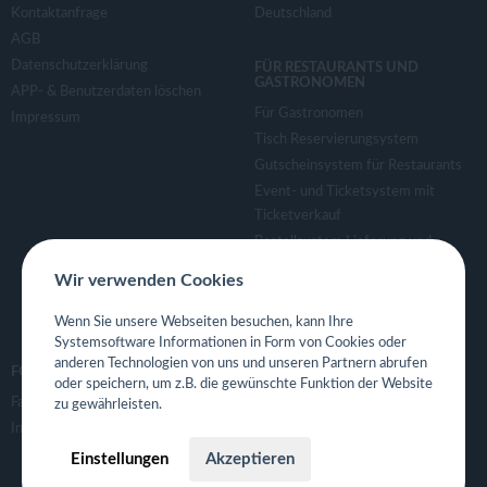
Kontaktanfrage
Deutschland
AGB
Datenschutzerklärung
FÜR RESTAURANTS UND
GASTRONOMEN
APP- & Benutzerdaten löschen
Für Gastronomen
Impressum
Tisch Reservierungsystem
Gutscheinsystem für Restaurants
Event- und Ticketsystem mit
Ticketverkauf
Bestellsystem Lieferung und
TakeAway
Wir verwenden Cookies
Webseiten für Restaurant
Eigene App für Restaurant
Wenn Sie unsere Webseiten besuchen, kann Ihre
Systemsoftware Informationen in Form von Cookies oder
anderen Technologien von uns und unseren Partnern abrufen
FOLGE UNS
oder speichern, um z.B. die gewünschte Funktion der Website
Facebook
zu gewährleisten.
Instagram
Einstellungen
Akzeptieren