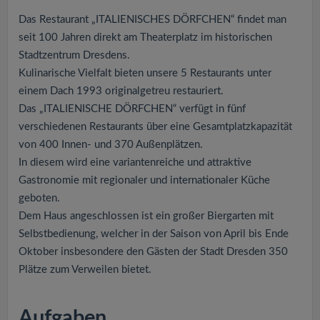
v
Das Restaurant „ITALIENISCHES DÖRFCHEN“ findet man
seit 100 Jahren direkt am Theaterplatz im historischen
i
Stadtzentrum Dresdens.
Kulinarische Vielfalt bieten unsere 5 Restaurants unter
g
einem Dach 1993 originalgetreu restauriert.
Das „ITALIENISCHE DÖRFCHEN“ verfügt in fünf
a
verschiedenen Restaurants über eine Gesamtplatzkapazität
von 400 Innen- und 370 Außenplätzen.
t
In diesem wird eine variantenreiche und attraktive
Gastronomie mit regionaler und internationaler Küche
i
geboten.
Dem Haus angeschlossen ist ein großer Biergarten mit
o
Selbstbedienung, welcher in der Saison von April bis Ende
Oktober insbesondere den Gästen der Stadt Dresden 350
n
Plätze zum Verweilen bietet.
Aufgaben