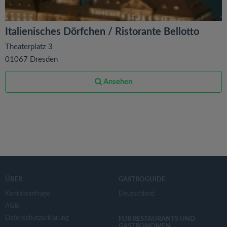
Italienisches Dörfchen / Ristorante Bellotto
Theaterplatz 3
01067 Dresden
Ansehen
ÜBER
GASTROGUIDE
Kontaktanfrage
Deutschland
AGB
Datenschutzerklärung
FÜR RESTAURANTS UND
GASTRONOMEN