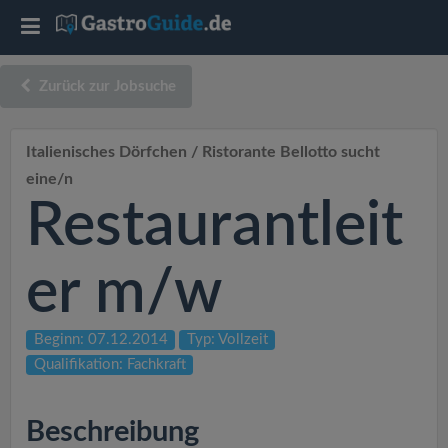
T
o
Zurück zur Jobsuche
g
Italienisches Dörfchen / Ristorante Bellotto sucht
eine/n
g
Restaurantleit
l
er m/w
e
Beginn: 07.12.2014
Typ: Vollzeit
n
Qualifikation: Fachkraft
a
Beschreibung