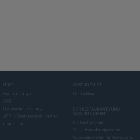
ÜBER
GASTROGUIDE
Kontaktanfrage
Deutschland
AGB
Datenschutzerklärung
FÜR RESTAURANTS UND
GASTRONOMEN
APP- & Benutzerdaten löschen
Für Gastronomen
Impressum
Tisch Reservierungsystem
Gutscheinsystem für Restaurants