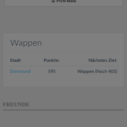
v
Profil-Menü
i
g
Wappen
a
Stadt
t
Punkte:
Nächstes Ziel:
Dortmund
595
Wappen (Noch 405)
i
o
FREUNDE
n