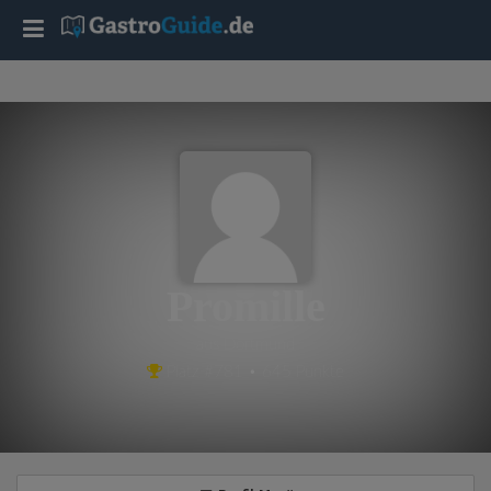
T
o
g
g
l
Promille
e
aus Dortmund
Platz #781 • 645 Punkte
n
a