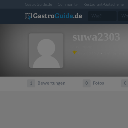
GastroGuide.de
Community
Restaurant-Gutscheine
suwa2303
aus Leipzig
Platz #2122 • 162 Punkte
Bewertungen
Fotos
1
0
0