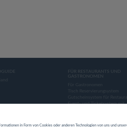
OGUIDE
FÜR RESTAURANTS UND
GASTRONOMEN
land
Für Gastronomen
Tisch Reservierungsystem
Gutscheinsystem für Restaur
Event- und Ticketsystem mit
Ticketverkauf
Bestellsystem Lieferung und
TakeAway
ormationen in Form von Cookies oder anderen Technologien von uns und unser