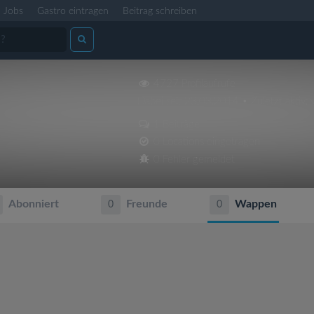
Jobs
Gastro eintragen
Beitrag schreiben
4727 Profilaufrufe
Dabei seit 23.03.2014 • Zuletzt aktiv: 
1 Beiträge
0 Locations eingetragen
0 Fehler gemeldet
Abonniert
Freunde
Wappen
0
0