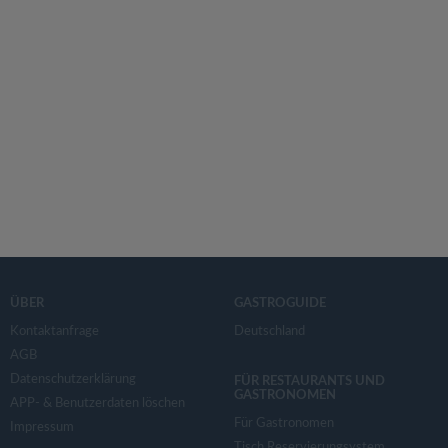
ÜBER
GASTROGUIDE
Kontaktanfrage
Deutschland
AGB
Datenschutzerklärung
FÜR RESTAURANTS UND
GASTRONOMEN
APP- & Benutzerdaten löschen
Für Gastronomen
Impressum
Tisch Reservierungsystem