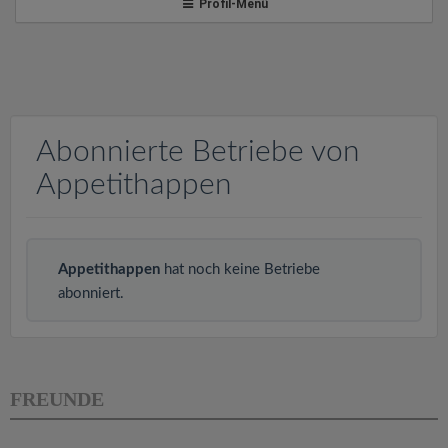
v
Profil-Menü
i
g
Abonnierte Betriebe von
a
Appetithappen
t
i
Appetithappen
hat noch keine Betriebe
abonniert.
o
n
FREUNDE