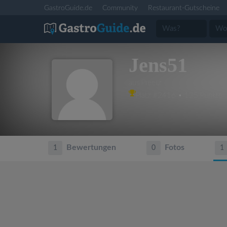
GastroGuide.de
Community
Restaurant-Gutscheine
Jens51
aus Preetz
Platz #2416 • 125 Punkte
Bewertungen
Fotos
1
0
1