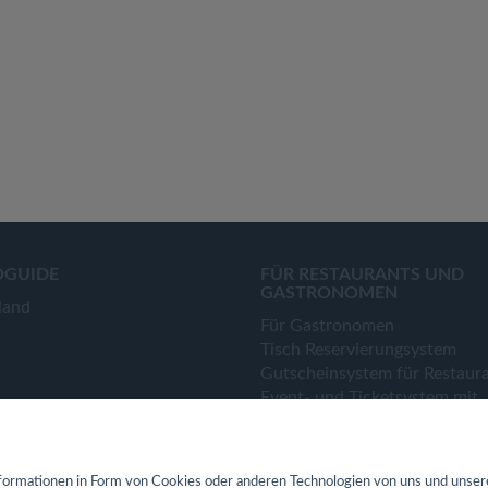
OGUIDE
FÜR RESTAURANTS UND
GASTRONOMEN
land
Für Gastronomen
Tisch Reservierungsystem
Gutscheinsystem für Restaur
Event- und Ticketsystem mit
Ticketverkauf
Bestellsystem Lieferung und
TakeAway
ormationen in Form von Cookies oder anderen Technologien von uns und unser