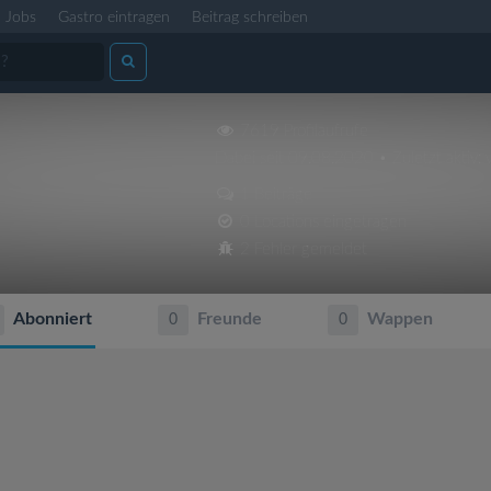
Jobs
Gastro eintragen
Beitrag schreiben
7619 Profilaufrufe
Dabei seit 09.08.2020 • Zuletzt aktiv: 
1 Beiträge
0 Locations eingetragen
2 Fehler gemeldet
Abonniert
Freunde
Wappen
0
0