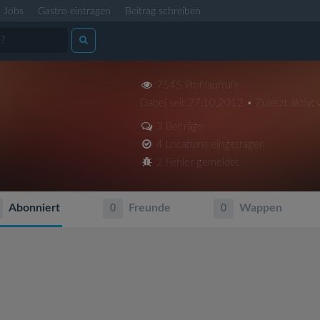
Jobs
Gastro eintragen
Beitrag schreiben
7545 Profilaufrufe
Dabei seit 27.10.2012 • Zuletzt aktiv: 
3 Beiträge
4 Locations eingetragen
2 Fehler gemeldet
Abonniert
Freunde
Wappen
0
0