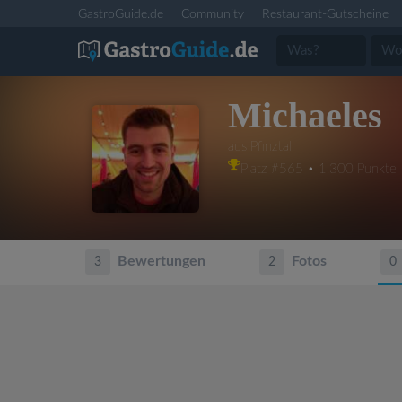
GastroGuide.de
Community
Restaurant-Gutscheine
Michaeles
aus Pfinztal
Platz #565 • 1,300 Punkte
Bewertungen
Fotos
3
2
0