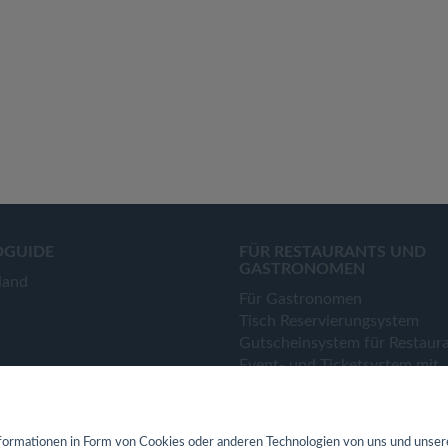
OGUIDE
FÜR RESTAURANTS UND
GASTRONOMEN
land
Für Gastronomen
Tisch Reservierungsystem
Gutscheinsystem für Restaur
Event- und Ticketsystem mit
Ticketverkauf
Bestellsystem Lieferung und
TakeAway
ormationen in Form von Cookies oder anderen Technologien von uns und unser