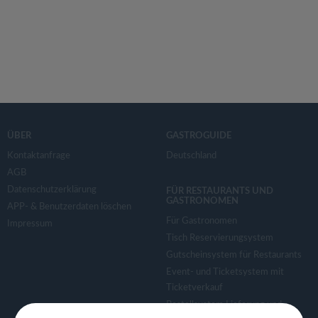
ÜBER
GASTROGUIDE
Kontaktanfrage
Deutschland
AGB
Datenschutzerklärung
FÜR RESTAURANTS UND
GASTRONOMEN
APP- & Benutzerdaten löschen
Für Gastronomen
Impressum
Tisch Reservierungsystem
Gutscheinsystem für Restaurants
Event- und Ticketsystem mit
Ticketverkauf
Bestellsystem Lieferung und