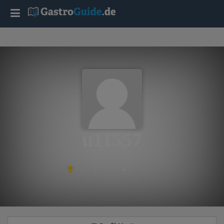
T
o
g
g
l
u11557
e
aus Nabburg
Platz #12593 • 0 Punkte
n
a