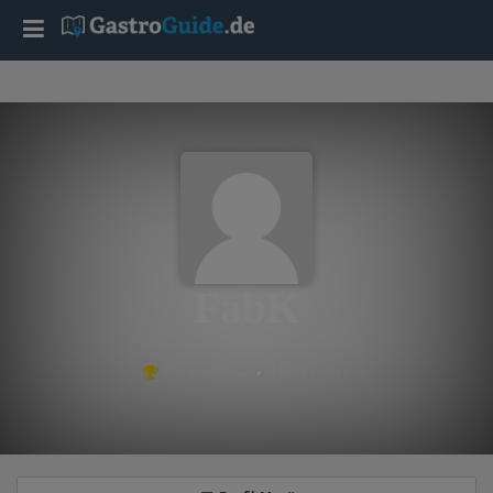
T
o
g
g
l
FabK
e
aus Pfinztal
Platz #2854 • 150 Punkte
n
a