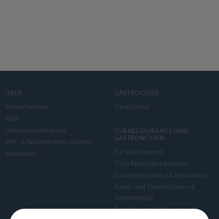
ÜBER
GASTROGUIDE
Kontaktanfrage
Deutschland
AGB
Datenschutzerklärung
FÜR RESTAURANTS UND
GASTRONOMEN
APP- & Benutzerdaten löschen
Für Gastronomen
Impressum
Tisch Reservierungsystem
Gutscheinsystem für Restaurants
Event- und Ticketsystem mit
Ticketverkauf
Bestellsystem Lieferung und