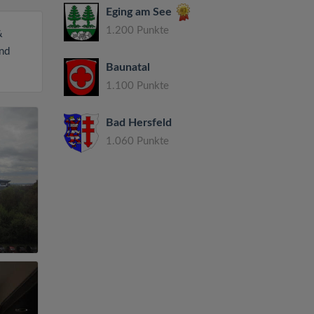
Eging am See
1.200 Punkte
&
und
Baunatal
1.100 Punkte
Bad Hersfeld
1.060 Punkte