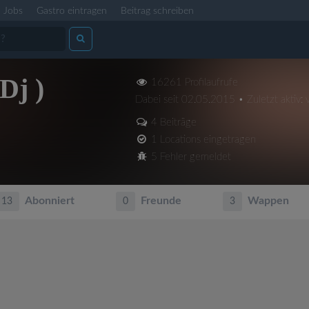
Jobs
Gastro eintragen
Beitrag schreiben
Dj )
16261 Profilaufrufe
Dabei seit 02.05.2015 • Zuletzt aktiv: 
4 Beiträge
1 Locations eingetragen
5 Fehler gemeldet
Abonniert
Freunde
Wappen
13
0
3