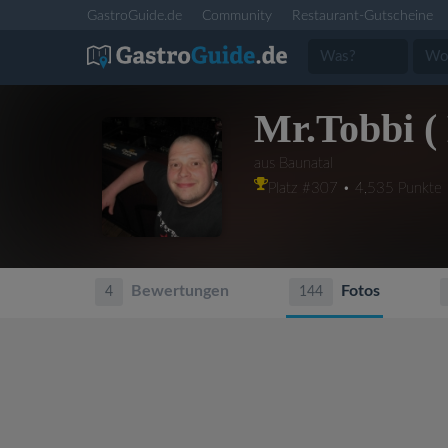
GastroGuide.de
Community
Restaurant-Gutscheine
Mr.Tobbi ( 
aus Baunatal
Platz #307 • 4,535 Punkte
Bewertungen
Fotos
4
144