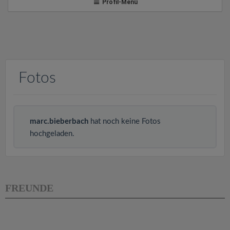
v
Profil-Menü
i
g
Fotos
a
t
marc.bieberbach
hat noch keine Fotos
hochgeladen.
i
o
FREUNDE
n