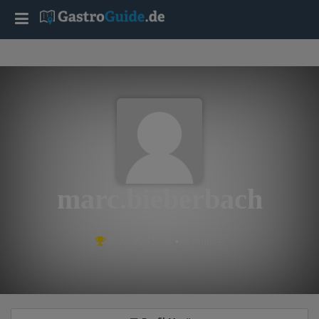
T
o
g
g
l
marc.bieberbach
e
aus Penzberg
Platz #24528 • 0 Punkte
n
a