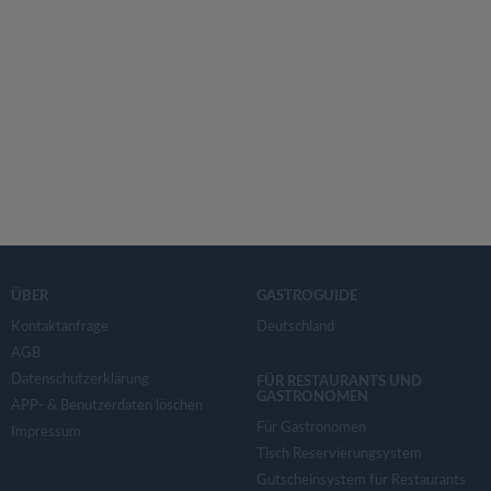
ÜBER
GASTROGUIDE
Kontaktanfrage
Deutschland
AGB
Datenschutzerklärung
FÜR RESTAURANTS UND
GASTRONOMEN
APP- & Benutzerdaten löschen
Für Gastronomen
Impressum
Tisch Reservierungsystem
Gutscheinsystem für Restaurants