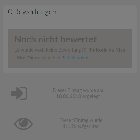
v
0 Bewertungen
i
g
Noch nicht bewertet
a
Es wurde noch keine Bewertung für
Trattoria da Nico
| Alte Pfalz
abgegeben.
Sei der erste!
t
i
Dieser Eintrag wurde am
18.05.2010
angelegt
o
n
Dieser Eintrag wurde
1119
x aufgerufen