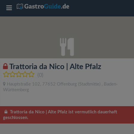
T
o
g
g
Trattoria da Nico | Alte Pfalz
l
(0)
Hauptstraße 102
,
77652
Offenburg
(Stadtmitte)
,
Baden-
e
Württemberg
n
Trattoria da Nico | Alte Pfalz ist vermutlich dauerhaft
geschlossen.
a