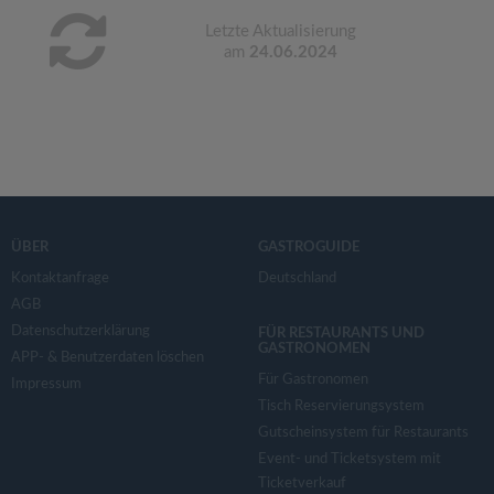
Letzte Aktualisierung
am
24.06.2024
ÜBER
GASTROGUIDE
Kontaktanfrage
Deutschland
AGB
Datenschutzerklärung
FÜR RESTAURANTS UND
GASTRONOMEN
APP- & Benutzerdaten löschen
Für Gastronomen
Impressum
Tisch Reservierungsystem
Gutscheinsystem für Restaurants
Event- und Ticketsystem mit
Ticketverkauf