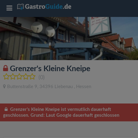
T
o
g
g
Grenzer's Kleine Kneipe
l
(0)
Buttenstraße 9
,
34396
Liebenau
,
Hessen
e
n
Grenzer's Kleine Kneipe ist vermutlich dauerhaft
geschlossen. Grund: Laut Google dauerhaft geschlossen
a