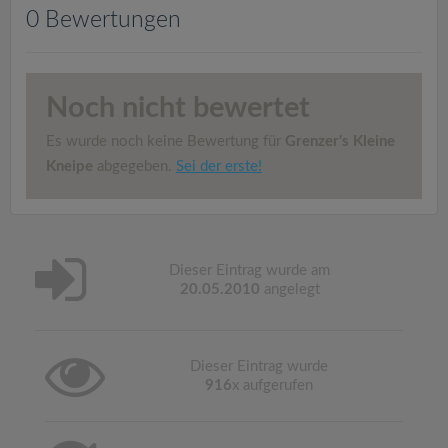
v
0 Bewertungen
i
Noch nicht bewertet
g
Es wurde noch keine Bewertung für
Grenzer's Kleine
a
Kneipe
abgegeben.
Sei der erste!
t
i
Dieser Eintrag wurde am
20.05.2010
angelegt
o
Dieser Eintrag wurde
n
916
x aufgerufen