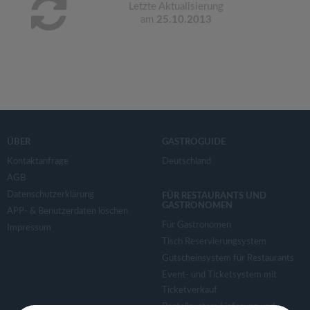
Letzte Aktualisierung
am
25.10.2013
ÜBER
GASTROGUIDE
Kontaktanfrage
Deutschland
AGB
Datenschutzerklärung
FÜR RESTAURANTS UND
GASTRONOMEN
APP- & Benutzerdaten löschen
Für Gastronomen
Impressum
Tisch Reservierungsystem
Gutscheinsystem für Restaurants
Event- und Ticketsystem mit
Ticketverkauf
Bestellsystem Lieferung und