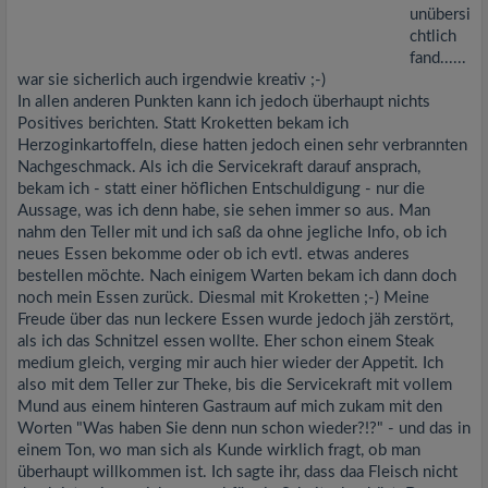
unübersi
chtlich
fand......
war sie sicherlich auch irgendwie kreativ ;-)
In allen anderen Punkten kann ich jedoch überhaupt nichts
Positives berichten. Statt Kroketten bekam ich
Herzoginkartoffeln, diese hatten jedoch einen sehr verbrannten
Nachgeschmack. Als ich die Servicekraft darauf ansprach,
bekam ich - statt einer höflichen Entschuldigung - nur die
Aussage, was ich denn habe, sie sehen immer so aus. Man
nahm den Teller mit und ich saß da ohne jegliche Info, ob ich
neues Essen bekomme oder ob ich evtl. etwas anderes
bestellen möchte. Nach einigem Warten bekam ich dann doch
noch mein Essen zurück. Diesmal mit Kroketten ;-) Meine
Freude über das nun leckere Essen wurde jedoch jäh zerstört,
als ich das Schnitzel essen wollte. Eher schon einem Steak
medium gleich, verging mir auch hier wieder der Appetit. Ich
also mit dem Teller zur Theke, bis die Servicekraft mit vollem
Mund aus einem hinteren Gastraum auf mich zukam mit den
Worten "Was haben Sie denn nun schon wieder?!?" - und das in
einem Ton, wo man sich als Kunde wirklich fragt, ob man
überhaupt willkommen ist. Ich sagte ihr, dass daa Fleisch nicht