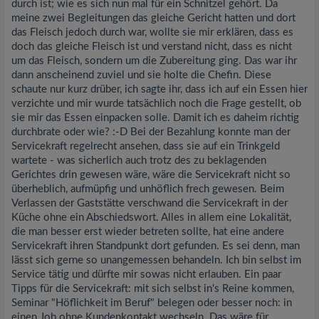
durch ist; wie es sich nun mal für ein Schnitzel gehört. Da
meine zwei Begleitungen das gleiche Gericht hatten und dort
das Fleisch jedoch durch war, wollte sie mir erklären, dass es
doch das gleiche Fleisch ist und verstand nicht, dass es nicht
um das Fleisch, sondern um die Zubereitung ging. Das war ihr
dann anscheinend zuviel und sie holte die Chefin. Diese
schaute nur kurz drüber, ich sagte ihr, dass ich auf ein Essen hier
verzichte und mir wurde tatsächlich noch die Frage gestellt, ob
sie mir das Essen einpacken solle. Damit ich es daheim richtig
durchbrate oder wie? :-D Bei der Bezahlung konnte man der
Servicekraft regelrecht ansehen, dass sie auf ein Trinkgeld
wartete - was sicherlich auch trotz des zu beklagenden
Gerichtes drin gewesen wäre, wäre die Servicekraft nicht so
überheblich, aufmüpfig und unhöflich frech gewesen. Beim
Verlassen der Gaststätte verschwand die Servicekraft in der
Küche ohne ein Abschiedswort. Alles in allem eine Lokalität,
die man besser erst wieder betreten sollte, hat eine andere
Servicekraft ihren Standpunkt dort gefunden. Es sei denn, man
lässt sich gerne so unangemessen behandeln. Ich bin selbst im
Service tätig und dürfte mir sowas nicht erlauben. Ein paar
Tipps für die Servicekraft: mit sich selbst in's Reine kommen,
Seminar "Höflichkeit im Beruf" belegen oder besser noch: in
einen Job ohne Kundenkontakt wechseln. Das wäre für