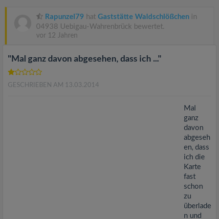
v
Rapunzel79
hat
Gaststätte Waldschlößchen
in
i
04938 Uebigau-Wahrenbrück bewertet.
vor 12 Jahren
g
"Mal ganz davon abgesehen, dass ich ..."
a
GESCHRIEBEN AM 13.03.2014
t
Mal
ganz
davon
i
abgeseh
en, dass
o
ich die
Karte
fast
n
schon
zu
überlade
n und