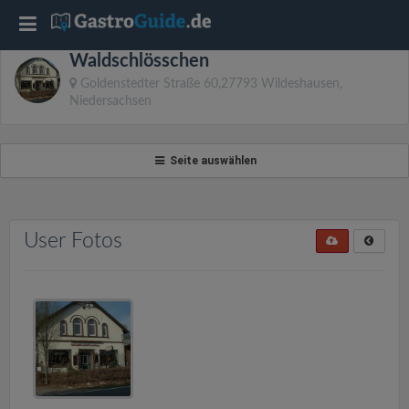
T
Waldschlösschen
o
Goldenstedter Straße 60,27793 Wildeshausen,
Niedersachsen
g
Seite auswählen
g
l
User Fotos
e
n
a