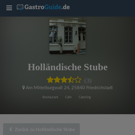
T
o
g
g
Holländische Stube
l
(3)
e
Am Mittelburgwall 24
,
25840 Friedrichstadt
Restaurant
Cafe
Catering
n
a
Zurück zu Holländische Stube