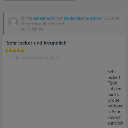
v
i
Mannheimer04
hat
Holländische Stube
in 25840
Friedrichstadt bewertet.
vor 6 Jahren
g
"Sehr lecker und freundlich"
a
GESCHRIEBEN AM 04.08.2020
t
Sehr
i
lecker!
Fisch
auf den
o
punkt.
Große
n
portione
n. Sehr
kinderfr
eundlich