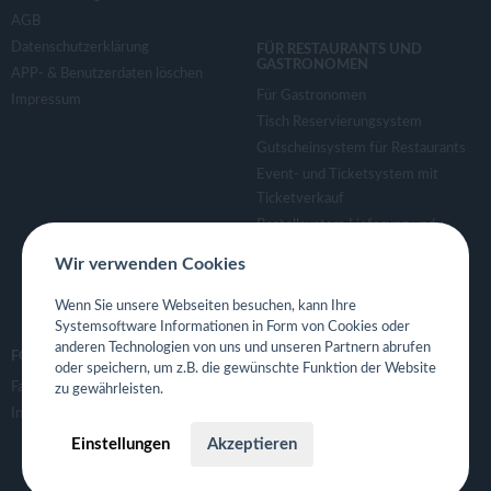
AGB
Datenschutzerklärung
FÜR RESTAURANTS UND
GASTRONOMEN
APP- & Benutzerdaten löschen
Für Gastronomen
Impressum
Tisch Reservierungsystem
Gutscheinsystem für Restaurants
Event- und Ticketsystem mit
Ticketverkauf
Bestellsystem Lieferung und
TakeAway
Wir verwenden Cookies
Webseiten für Restaurant
Eigene App für Restaurant
Wenn Sie unsere Webseiten besuchen, kann Ihre
Systemsoftware Informationen in Form von Cookies oder
anderen Technologien von uns und unseren Partnern abrufen
FOLGE UNS
oder speichern, um z.B. die gewünschte Funktion der Website
Facebook
zu gewährleisten.
Instagram
Einstellungen
Akzeptieren