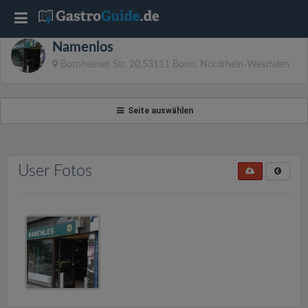
T
Namenlos
o
Bornheimer Str. 20,53111 Bonn, Nordrhein-Westfalen
g
Seite auswählen
g
l
User Fotos
e
n
a