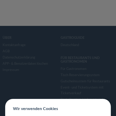
ÜBER
GASTROGUIDE
Kontaktanfrage
Deutschland
AGB
Datenschutzerklärung
FÜR RESTAURANTS UND
GASTRONOMEN
APP- & Benutzerdaten löschen
Für Gastronomen
Impressum
Tisch Reservierungsystem
Gutscheinsystem für Restaurants
Event- und Ticketsystem mit
Ticketverkauf
Bestellsystem Lieferung und
TakeAway
Wir verwenden Cookies
Webseiten für Restaurant