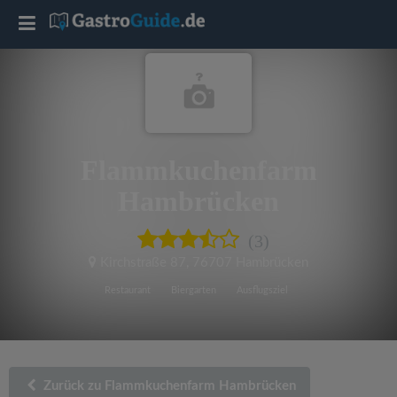
T
o
g
Flammkuchenfarm
g
Hambrücken
l
(3)
e
Kirchstraße 87
,
76707 Hambrücken
Restaurant
Biergarten
Ausflugsziel
n
a
Zurück zu Flammkuchenfarm Hambrücken