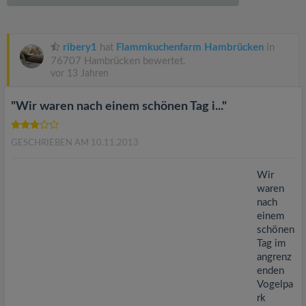
v
i
ribery1
hat
Flammkuchenfarm Hambrücken
in
76707 Hambrücken bewertet.
g
vor 13 Jahren
"Wir waren nach einem schönen Tag i..."
a
GESCHRIEBEN AM 10.11.2013
t
Wir
i
waren
nach
einem
o
schönen
Tag im
n
angrenz
enden
Vogelpa
rk