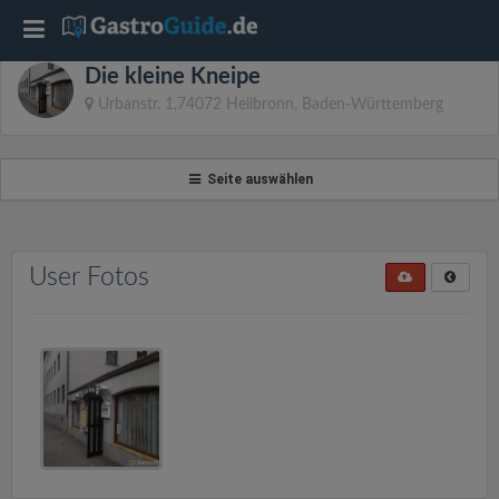
T
Die kleine Kneipe
o
Urbanstr. 1,74072 Heilbronn, Baden-Württemberg
g
Seite auswählen
g
l
User Fotos
e
n
a