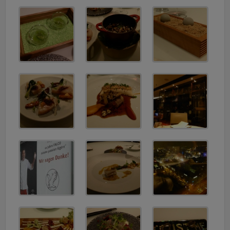
v
i
g
a
t
i
o
n