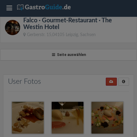
T
Falco · Gourmet-Restaurant · The
o
Westin Hotel
Gerberstr. 15,04105 Leipzig, Sachsen
g
Seite auswählen
g
l
User Fotos
e
n
a