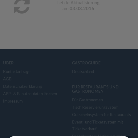
Letzte Aktualisierung
am
03.03.2016
ÜBER
GASTROGUIDE
Kontaktanfrage
Deutschland
AGB
Datenschutzerklärung
FÜR RESTAURANTS UND
GASTRONOMEN
APP- & Benutzerdaten löschen
Für Gastronomen
Impressum
Tisch Reservierungsystem
Gutscheinsystem für Restaurants
Event- und Ticketsystem mit
Ticketverkauf
Bestellsystem Lieferung und