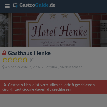
T
o
g
g
Gasthaus Henke
l
(0)
An der Wieste 2
,
27367
Sottrum
,
Niedersachsen
e
n
Gasthaus Henke ist vermutlich dauerhaft geschlossen.
Grund: Laut Google dauerhaft geschlossen
a