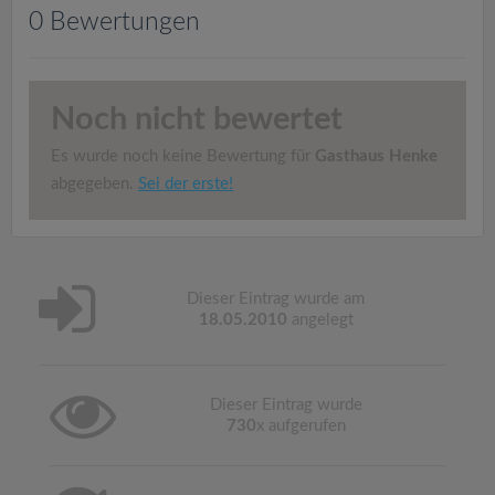
v
0 Bewertungen
i
Noch nicht bewertet
g
Es wurde noch keine Bewertung für
Gasthaus Henke
a
abgegeben.
Sei der erste!
t
i
Dieser Eintrag wurde am
18.05.2010
angelegt
o
Dieser Eintrag wurde
n
730
x aufgerufen