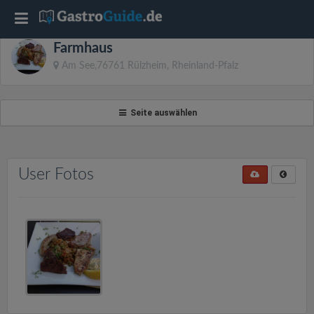
T
Farmhaus
o
Am See,76761 Rülzheim, Rheinland-Pfalz
g
Seite auswählen
g
l
User Fotos
e
n
a